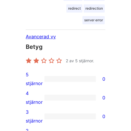
redirect
redirection
server error
Avancerad vy
Betyg
2
av 5 stjärnor.
5
0
0
stjärnor
5-
4
0
stjärniga
0
stjärnor
recensioner
4-
3
0
stjärniga
0
stjärnor
recensioner
3-
2