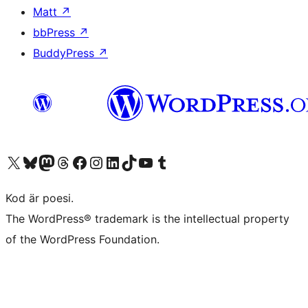
Matt
↗
bbPress
↗
BuddyPress
↗
Besök vår X-konto (f.d. Twitter)
Besök vårt Bluesky-konto
Besök vårt Mastodon-konto
Besök vårt Thread-konto
Besök vår Facebook-sida
Besök vårt Instagram-konto
Besök vårt LinkedIn-konto
Besök vårt TikTok-konto
Besök vår YouTube-kanal
Besök vårt Tumblr-konto
Kod är poesi.
The WordPress® trademark is the intellectual property
of the WordPress Foundation.