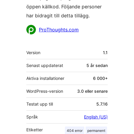
öppen källkod. Följande personer
har bidragit till detta tillägg.
Bidragande
ProThoughts.com
personer
Meta
Version
1.1
Senast uppdaterat
5 år
sedan
Aktiva installationer
6 000+
WordPress-version
3.0 eller senare
Testat upp till
5.7.16
Språk
English (US)
Etiketter
404 error
permanent