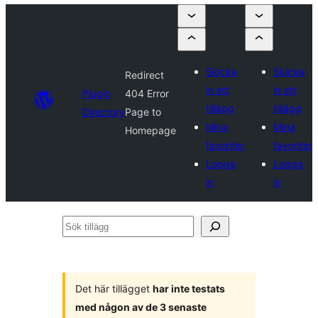
Skicka
Skicka
Redirect
in ett
in ett
Plugin
404 Error
tillägg
tillägg
Directory
Page to
Mina
Mina
Homepage
favoriter
favoriter
Logga
Logga
in
in
Sök
tillägg
Det här tillägget
har inte testats
med någon av de 3 senaste