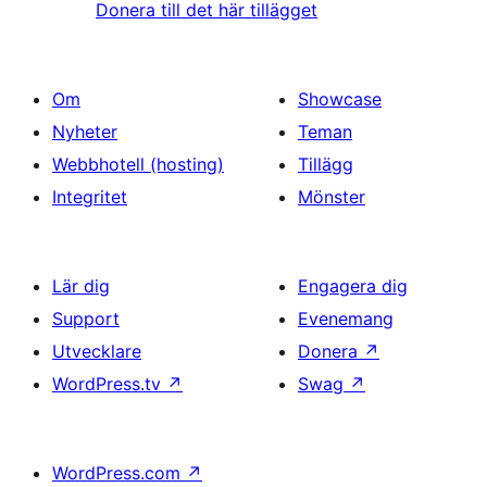
Donera till det här tillägget
Om
Showcase
Nyheter
Teman
Webbhotell (hosting)
Tillägg
Integritet
Mönster
Lär dig
Engagera dig
Support
Evenemang
Utvecklare
Donera
↗
WordPress.tv
↗
Swag
↗
WordPress.com
↗