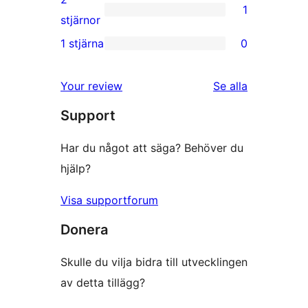
1
stjärniga
1
stjärnor
recensioner
2-
1 stjärna
0
0
stjärnig
1-
recension
Your review
Se alla
stjärniga
recensioner
Support
recensioner
Har du något att säga? Behöver du
hjälp?
Visa supportforum
Donera
Skulle du vilja bidra till utvecklingen
av detta tillägg?