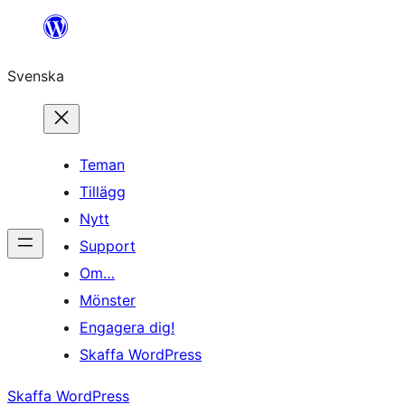
Hoppa
till
Svenska
innehåll
Teman
Tillägg
Nytt
Support
Om…
Mönster
Engagera dig!
Skaffa WordPress
Skaffa WordPress