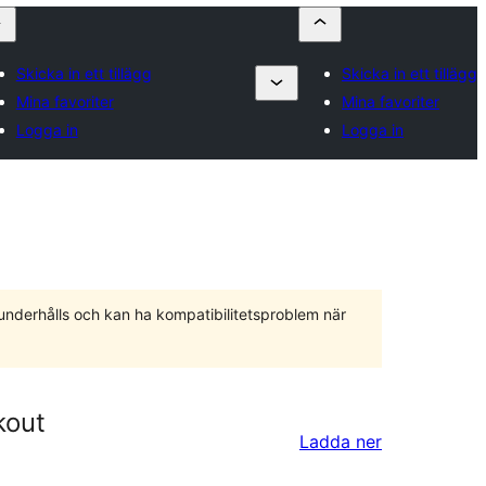
Skicka in ett tillägg
Skicka in ett tillägg
Mina favoriter
Mina favoriter
Logga in
Logga in
 underhålls och kan ha kompatibilitetsproblem när
kout
Ladda ner