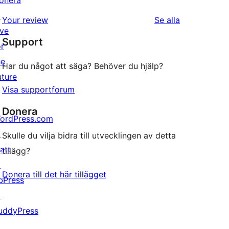
onera
stjärniga
1-
↗
recensioner
recensioner
Your review
Se alla
stjärniga
ive
Support
recensioner
or
he
Har du något att säga? Behöver du hjälp?
uture
Visa supportforum
Donera
ordPress.com
↗
Skulle du vilja bidra till utvecklingen av detta
att
tillägg?
↗
Donera till det här tillägget
bPress
↗
uddyPress
↗