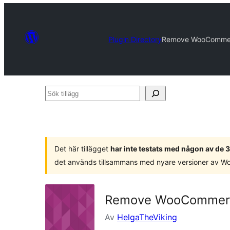
Plugin Directory
Remove WooCommerce
Sök
tillägg
Det här tillägget
har inte testats med någon av de
det används tillsammans med nyare versioner av W
Remove WooCommerce 
Av
HelgaTheViking