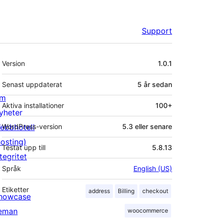
Support
Meta
Version
1.0.1
Senast uppdaterat
5 år
sedan
m
Aktiva installationer
100+
yheter
ebbhotell
WordPress-version
5.3 eller senare
hosting)
Testat upp till
5.8.13
tegritet
Språk
English (US)
Etiketter
address
Billing
checkout
howcase
eman
woocommerce