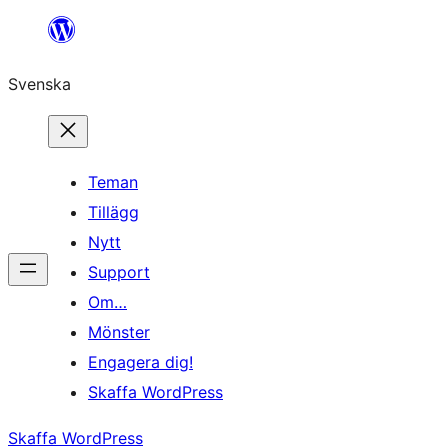
Hoppa
till
Svenska
innehåll
Teman
Tillägg
Nytt
Support
Om…
Mönster
Engagera dig!
Skaffa WordPress
Skaffa WordPress