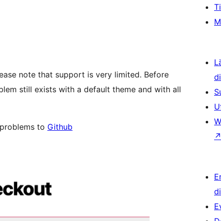
T
M
L
lease note that support is very limited. Before
d
lem still exists with a default theme and with all
S
U
W
e problems to
Github
E
d
E