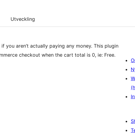
Utveckling
ss if you aren’t actually paying any money. This plugin
merce checkout when the cart total is 0, ie: Free.
O
N
W
(
In
S
T