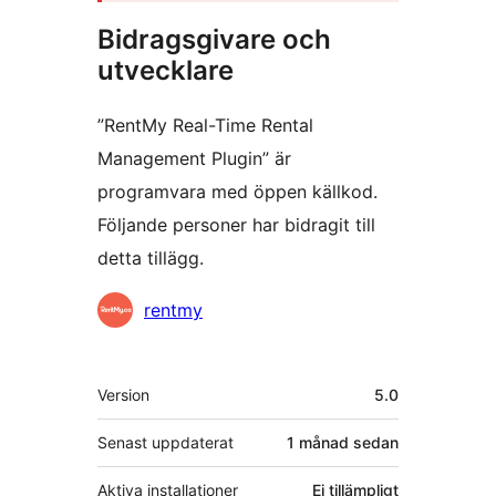
Bidragsgivare och
utvecklare
”RentMy Real-Time Rental
Management Plugin” är
programvara med öppen källkod.
Följande personer har bidragit till
detta tillägg.
Bidragande
rentmy
personer
Meta
Version
5.0
Senast uppdaterat
1 månad
sedan
Aktiva installationer
Ej tillämpligt