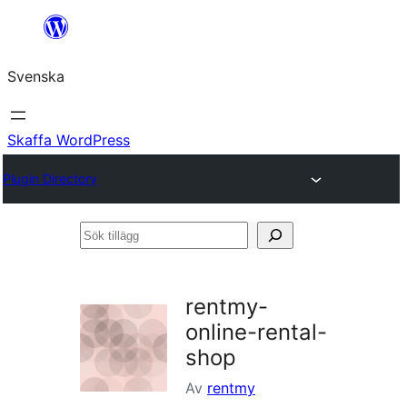
Hoppa
till
Svenska
innehåll
Skaffa WordPress
Plugin Directory
Sök
tillägg
rentmy-
online-rental-
shop
Av
rentmy