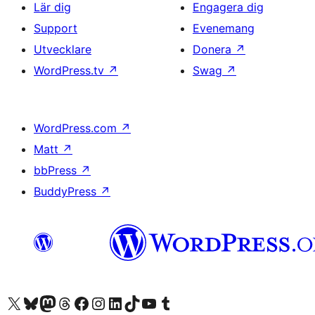
Lär dig
Engagera dig
Support
Evenemang
Utvecklare
Donera
↗
WordPress.tv
↗
Swag
↗
WordPress.com
↗
Matt
↗
bbPress
↗
BuddyPress
↗
Besök vår X-konto (f.d. Twitter)
Besök vårt Bluesky-konto
Besök vårt Mastodon-konto
Besök vårt Thread-konto
Besök vår Facebook-sida
Besök vårt Instagram-konto
Besök vårt LinkedIn-konto
Besök vårt TikTok-konto
Besök vår YouTube-kanal
Besök vårt Tumblr-konto