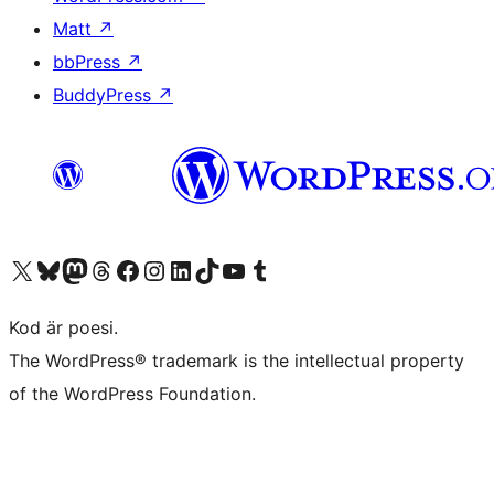
Matt
↗
bbPress
↗
BuddyPress
↗
Besök vår X-konto (f.d. Twitter)
Besök vårt Bluesky-konto
Besök vårt Mastodon-konto
Besök vårt Thread-konto
Besök vår Facebook-sida
Besök vårt Instagram-konto
Besök vårt LinkedIn-konto
Besök vårt TikTok-konto
Besök vår YouTube-kanal
Besök vårt Tumblr-konto
Kod är poesi.
The WordPress® trademark is the intellectual property
of the WordPress Foundation.