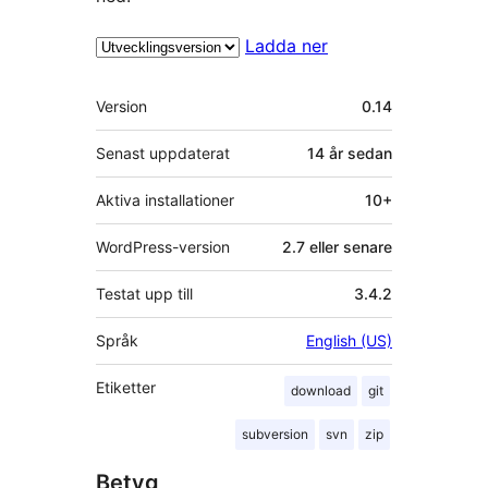
Ladda ner
Meta
Version
0.14
Senast uppdaterat
14 år
sedan
Aktiva installationer
10+
WordPress-version
2.7 eller senare
Testat upp till
3.4.2
Språk
English (US)
Etiketter
download
git
subversion
svn
zip
Betyg