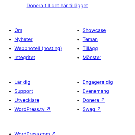
Donera till det här tillägget
Om
Showcase
Nyheter
Teman
Webbhotell (hosting)
Tillägg
Integritet
Mönster
Lär dig
Engagera dig
Support
Evenemang
Utvecklare
Donera
↗
WordPress.tv
↗
Swag
↗
WordPress.com
↗