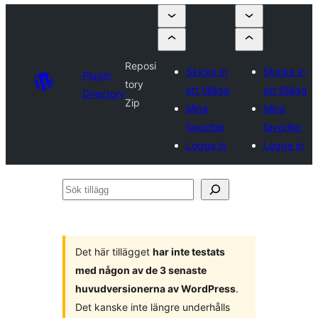
Reposi
Skicka in
Skicka in
Plugin
tory
ett tillägg
ett tillägg
Directory
Zip
Mina
Mina
favoriter
favoriter
Logga in
Logga in
Sök
tillägg
Det här tillägget
har inte testats
med någon av de 3 senaste
huvudversionerna av WordPress
.
Det kanske inte längre underhålls