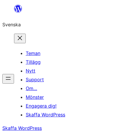
Hoppa
till
Svenska
innehåll
Teman
Tillägg
Nytt
Support
Om…
Mönster
Engagera dig!
Skaffa WordPress
Skaffa WordPress