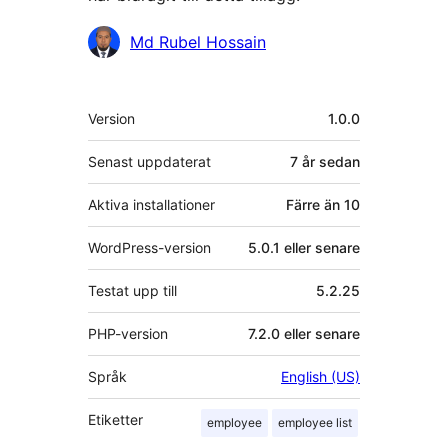
Bidragande
Md Rubel Hossain
personer
Meta
Version
1.0.0
Senast uppdaterat
7 år
sedan
Aktiva installationer
Färre än 10
WordPress-version
5.0.1 eller senare
Testat upp till
5.2.25
PHP-version
7.2.0 eller senare
Språk
English (US)
Etiketter
employee
employee list