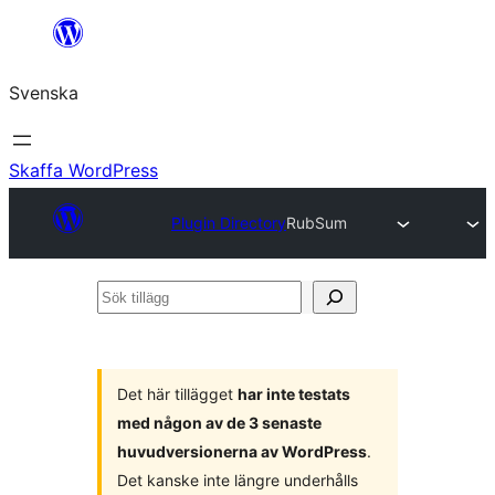
Hoppa
till
Svenska
innehåll
Skaffa WordPress
Plugin Directory
RubSum
Sök
tillägg
Det här tillägget
har inte testats
med någon av de 3 senaste
huvudversionerna av WordPress
.
Det kanske inte längre underhålls