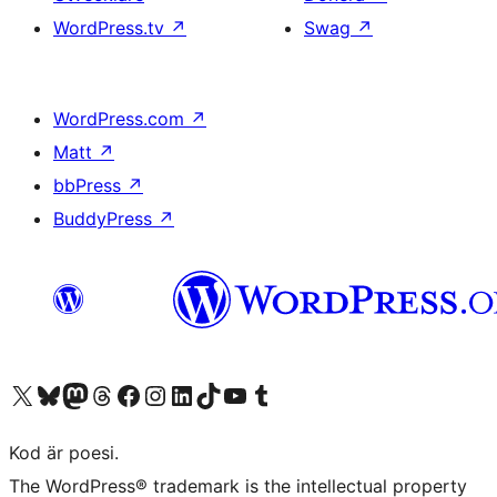
WordPress.tv
↗
Swag
↗
WordPress.com
↗
Matt
↗
bbPress
↗
BuddyPress
↗
Besök vår X-konto (f.d. Twitter)
Besök vårt Bluesky-konto
Besök vårt Mastodon-konto
Besök vårt Thread-konto
Besök vår Facebook-sida
Besök vårt Instagram-konto
Besök vårt LinkedIn-konto
Besök vårt TikTok-konto
Besök vår YouTube-kanal
Besök vårt Tumblr-konto
Kod är poesi.
The WordPress® trademark is the intellectual property