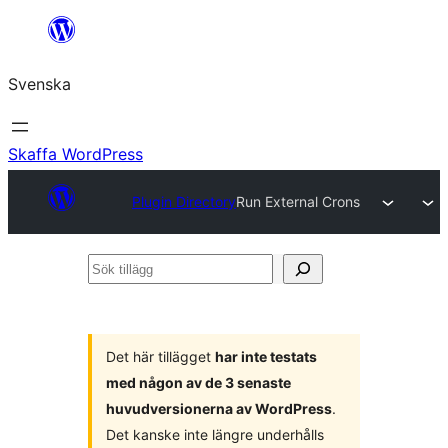
Hoppa
till
Svenska
innehåll
Skaffa WordPress
Plugin Directory
Run External Crons
Sök
tillägg
Det här tillägget
har inte testats
med någon av de 3 senaste
huvudversionerna av WordPress
.
Det kanske inte längre underhålls