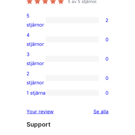
5
av 5 stjärnor.
5
2
2
stjärnor
5-
4
0
stjärniga
0
stjärnor
recensioner
4-
3
0
stjärniga
0
stjärnor
recensioner
3-
2
0
stjärniga
0
stjärnor
recensioner
2-
1 stjärna
0
0
stjärniga
1-
recensioner
recensioner
Your review
Se alla
stjärniga
Support
recensioner