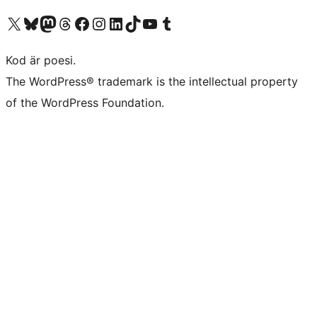
Besök vår X-konto (f.d. Twitter)
Besök vårt Bluesky-konto
Besök vårt Mastodon-konto
Besök vårt Thread-konto
Besök vår Facebook-sida
Besök vårt Instagram-konto
Besök vårt LinkedIn-konto
Besök vårt TikTok-konto
Besök vår YouTube-kanal
Besök vårt Tumblr-konto
Kod är poesi.
The WordPress® trademark is the intellectual property
of the WordPress Foundation.