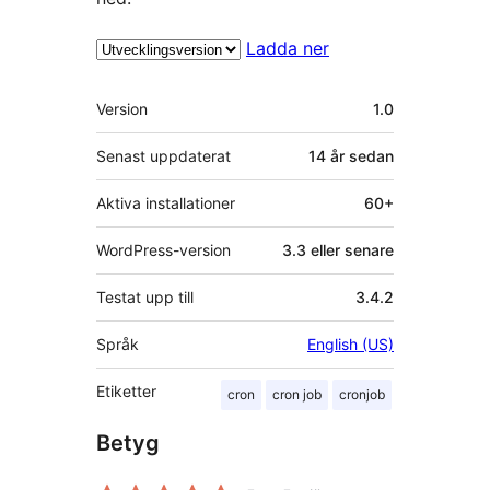
Ladda ner
Meta
Version
1.0
Senast uppdaterat
14 år
sedan
Aktiva installationer
60+
WordPress-version
3.3 eller senare
Testat upp till
3.4.2
Språk
English (US)
Etiketter
cron
cron job
cronjob
Betyg