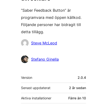
”Saber Feedback Button” är
programvara med öppen källkod.
Följande personer har bidragit till
detta tillägg.
Bidragande
Steve McLeod
personer
Stefano Ginella
Meta
Version
2.0.4
Senast uppdaterat
2 år
sedan
Aktiva installationer
Färre än 10