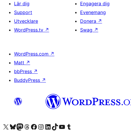
Lär dig
Engagera dig
Support
Evenemang
Utvecklare
Donera
↗
WordPress.tv
↗
Swag
↗
WordPress.com
↗
Matt
↗
bbPress
↗
BuddyPress
↗
Besök vår X-konto (f.d. Twitter)
Besök vårt Bluesky-konto
Besök vårt Mastodon-konto
Besök vårt Thread-konto
Besök vår Facebook-sida
Besök vårt Instagram-konto
Besök vårt LinkedIn-konto
Besök vårt TikTok-konto
Besök vår YouTube-kanal
Besök vårt Tumblr-konto