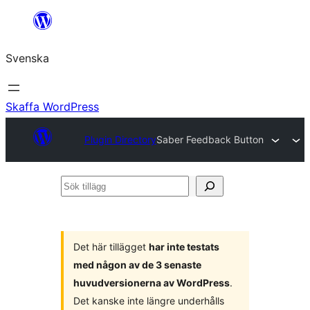
Hoppa
till
Svenska
innehåll
Skaffa WordPress
Plugin Directory
Saber Feedback Button
Sök
tillägg
Det här tillägget
har inte testats
med någon av de 3 senaste
huvudversionerna av WordPress
.
Det kanske inte längre underhålls