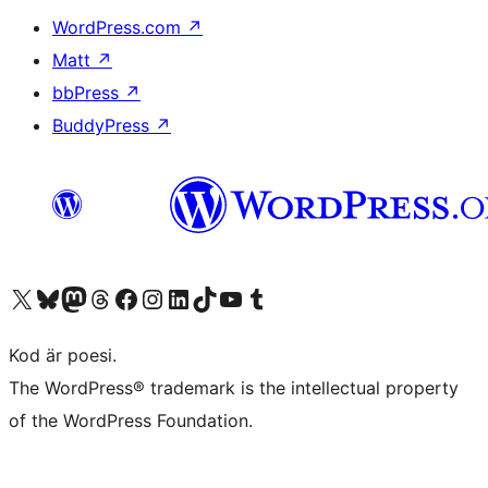
WordPress.com
↗
Matt
↗
bbPress
↗
BuddyPress
↗
Besök vår X-konto (f.d. Twitter)
Besök vårt Bluesky-konto
Besök vårt Mastodon-konto
Besök vårt Thread-konto
Besök vår Facebook-sida
Besök vårt Instagram-konto
Besök vårt LinkedIn-konto
Besök vårt TikTok-konto
Besök vår YouTube-kanal
Besök vårt Tumblr-konto
Kod är poesi.
The WordPress® trademark is the intellectual property
of the WordPress Foundation.