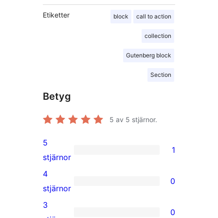
Etiketter
block
call to action
collection
Gutenberg block
Section
Betyg
5
av 5 stjärnor.
5
1
1
stjärnor
5-
4
0
stjärnig
0
stjärnor
recension
4-
3
0
stjärniga