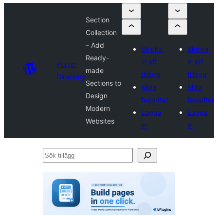
Section
Collection
– Add
Skicka
Skicka
Ready-
in ett
in ett
Plugin
made
tillägg
tillägg
Directory
Sections to
Mina
Mina
Design
favoriter
favoriter
Modern
Logga
Logga
Websites
in
in
Sök
tillägg