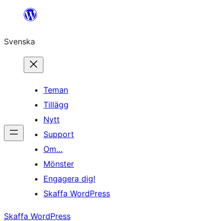
Hoppa
till
Svenska
innehåll
Teman
Tillägg
Nytt
Support
Om…
Mönster
Engagera dig!
Skaffa WordPress
Skaffa WordPress