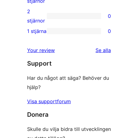
0
stjärnor
recensioner
3-
2
0
stjärniga
0
stjärnor
recensioner
2-
1 stjärna
0
0
stjärniga
1-
recensioner
recensioner
Your review
Se alla
stjärniga
Support
recensioner
Har du något att säga? Behöver du
hjälp?
Visa supportforum
Donera
Skulle du vilja bidra till utvecklingen