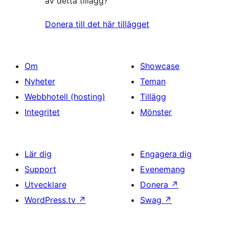
av detta tillägg?
Donera till det här tillägget
Om
Showcase
Nyheter
Teman
Webbhotell (hosting)
Tillägg
Integritet
Mönster
Lär dig
Engagera dig
Support
Evenemang
Utvecklare
Donera
↗
WordPress.tv
↗
Swag
↗