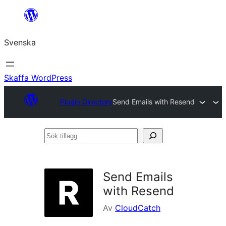
Hoppa
till
Svenska
innehåll
Skaffa WordPress
Plugin Directory
Send Emails with Resend
Sök
tillägg
Send Emails
with Resend
Av
CloudCatch