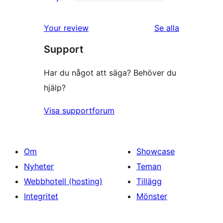
0
stjärniga
1-
recensioner
Your review
Se alla
stjärniga
recensioner
Support
recensioner
Har du något att säga? Behöver du
hjälp?
Visa supportforum
Om
Showcase
Nyheter
Teman
Webbhotell (hosting)
Tillägg
Integritet
Mönster