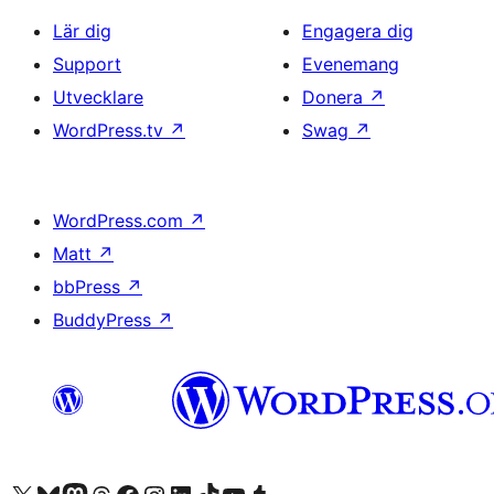
Lär dig
Engagera dig
Support
Evenemang
Utvecklare
Donera
↗
WordPress.tv
↗
Swag
↗
WordPress.com
↗
Matt
↗
bbPress
↗
BuddyPress
↗