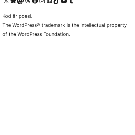
Besök vår X-konto (f.d. Twitter)
Besök vårt Bluesky-konto
Besök vårt Mastodon-konto
Besök vårt Thread-konto
Besök vår Facebook-sida
Besök vårt Instagram-konto
Besök vårt LinkedIn-konto
Besök vårt TikTok-konto
Besök vår YouTube-kanal
Besök vårt Tumblr-konto
Kod är poesi.
The WordPress® trademark is the intellectual property
of the WordPress Foundation.