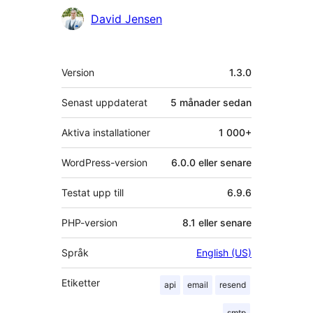
David Jensen
Meta
Version
1.3.0
Senast uppdaterat
5 månader
sedan
Aktiva installationer
1 000+
WordPress-version
6.0.0 eller senare
Testat upp till
6.9.6
PHP-version
8.1 eller senare
Språk
English (US)
Etiketter
api
email
resend
smtp