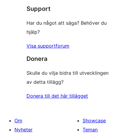
recensioner
Support
recensioner
Har du något att säga? Behöver du
hjälp?
Visa supportforum
Donera
Skulle du vilja bidra till utvecklingen
av detta tillägg?
Donera till det här tillägget
Om
Showcase
Nyheter
Teman