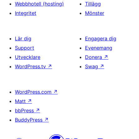
Webbhotell (hosting)
Tillägg
Integritet
Mönster
Lär dig
Engagera dig
Support
Evenemang
Utvecklare
Donera
↗
WordPress.tv
↗
Swag
↗
WordPress.com
↗
Matt
↗
bbPress
↗
BuddyPress
↗