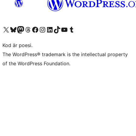
Besök vår X-konto (f.d. Twitter)
Besök vårt Bluesky-konto
Besök vårt Mastodon-konto
Besök vårt Thread-konto
Besök vår Facebook-sida
Besök vårt Instagram-konto
Besök vårt LinkedIn-konto
Besök vårt TikTok-konto
Besök vår YouTube-kanal
Besök vårt Tumblr-konto
Kod är poesi.
The WordPress® trademark is the intellectual property
of the WordPress Foundation.