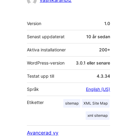
vashikaranbiz
Meta
Version
1.0
Senast uppdaterat
10 år
sedan
Aktiva installationer
200+
WordPress-version
3.0.1 eller senare
Testat upp till
4.3.34
Språk
English (US)
Etiketter
sitemap
XML Site Map
xml sitemap
Avancerad vy