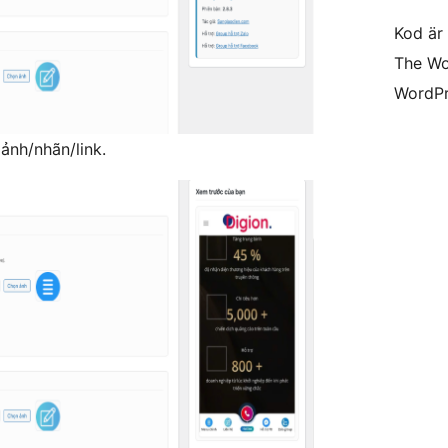
Kod är 
The Wo
WordPr
 ảnh/nhãn/link.