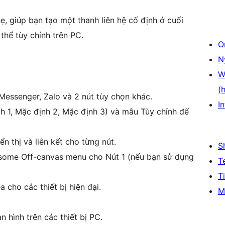
ẹ, giúp bạn tạo một thanh liên hệ cố định ở cuối
thể tùy chỉnh trên PC.
O
N
W
(
essenger, Zalo và 2 nút tùy chọn khác.
In
h 1, Mặc định 2, Mặc định 3) và mẫu Tùy chỉnh để
n thị và liên kết cho từng nút.
S
atsome Off-canvas menu cho Nút 1 (nếu bạn sử dụng
T
T
 cho các thiết bị hiện đại.
M
n hình trên các thiết bị PC.