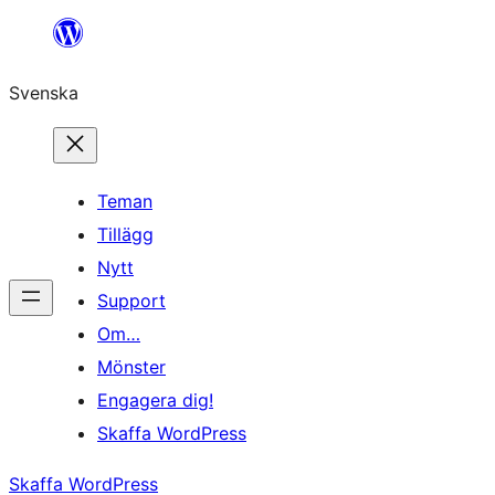
Hoppa
till
Svenska
innehåll
Teman
Tillägg
Nytt
Support
Om…
Mönster
Engagera dig!
Skaffa WordPress
Skaffa WordPress