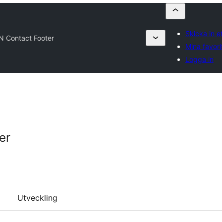
Skicka in et
N Contact Footer
Mina favori
Logga in
er
Utveckling