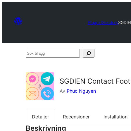
Plugin Directory
SGDIE
Sök
tillägg
SGDIEN Contact Foot
Av
Phuc Nguyen
Detaljer
Recensioner
Installation
Beskrivning