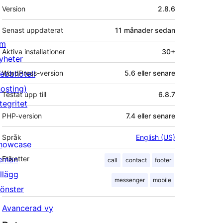
Meta
Version
2.8.6
Senast uppdaterat
11 månader
sedan
m
Aktiva installationer
30+
yheter
ebbhotell
WordPress-version
5.6 eller senare
hosting)
Testat upp till
6.8.7
tegritet
PHP-version
7.4 eller senare
Språk
English (US)
howcase
eman
Etiketter
call
contact
footer
illägg
messenger
mobile
önster
Avancerad vy