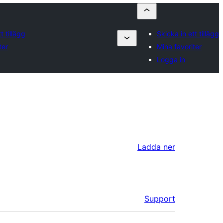
t tillägg
Skicka in ett tillägg
ter
Mina favoriter
Logga in
Ladda ner
Support