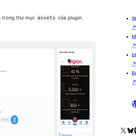
m trong thư mục
của plugin.
assets
W
M
b
B
Besök vår X-konto (
Besök vårt 
Be