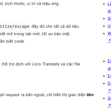
 kích thước, vị trí và hiệu ứng.
L
d
S
U
đầy đủ cho tất cả dữ liệu.
itize/escape
W
kết mở trong tab mới, tối ưu bảo mật.
ần biết code.
E
(hỗ trợ dịch với Loco Translate và các file
d
E
D
ửi request ra bên ngoài, chỉ hiển thị giao diện
liên
S