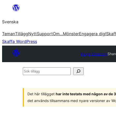
Hoppa
till
Svenska
innehåll
Teman
Tillägg
Nytt
Support
Om…
Mönster
Engagera dig!
Skaf
Skaffa WordPress
Plugin Directory
Shar
Sök
tillägg
Det här tillägget
har inte testats med någon av de
det används tillsammans med nyare versioner av W