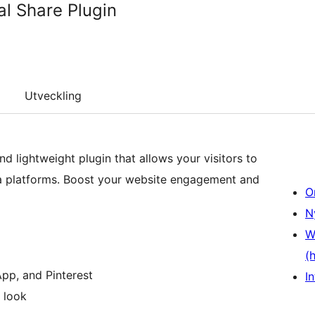
l Share Plugin
Utveckling
and lightweight plugin that allows your visitors to
ia platforms. Boost your website engagement and
O
N
W
(
pp, and Pinterest
In
 look