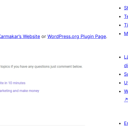
S
T
T
M
Karmakar’s Website
or
WordPress.org Plugin Page
.
L
d
S
U
W
E