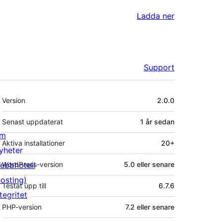
Ladda ner
Support
Meta
Version
2.0.0
Senast uppdaterat
1 år
sedan
m
Aktiva installationer
20+
yheter
ebbhotell
WordPress-version
5.0 eller senare
hosting)
Testat upp till
6.7.6
tegritet
PHP-version
7.2 eller senare