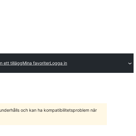
n ett tillägg
Mina favoriter
Logga in
 underhålls och kan ha kompatibilitetsproblem när