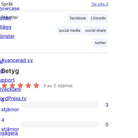
Språk
Se alla 2
howcase
eman
Etiketter
facebook
LinkedIn
illägg
social media
social share
önster
twitter
Avancerad vy
är
Betyg
ig
upport
5
av 5 stjärnor.
tvecklare
ordPress.tv
5
3
↗
3
stjärnor
5-
4
0
stjärniga
0
stjärnor
ngagera
recensioner
4-