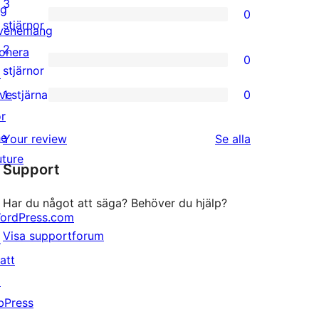
3
ig
0
stjärniga
0
stjärnor
venemang
recensioner
3-
2
onera
0
stjärniga
0
stjärnor
↗
recensioner
2-
ive
1 stjärna
0
0
stjärniga
or
1-
recensioner
he
recensioner
Your review
Se alla
stjärniga
uture
Support
recensioner
Har du något att säga? Behöver du hjälp?
ordPress.com
Visa supportforum
↗
att
↗
bPress