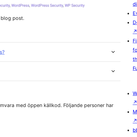
d
E
 blog post.
D
F
f
s?
t
F
W
amvara med öppen källkod. Följande personer har
M
b