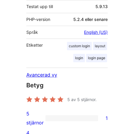
Testat upp till
5.9.13
PHP-version
5.2.4 eller senare
Språk
English (US)
Etiketter
custom login
layout
login
login page
Avancerad vy
Betyg
5
av 5 stjärnor.
5
1
1
stjärnor
5-
4