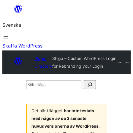
Hoppa
till
Svenska
innehåll
Skaffa WordPress
Plugin
Shiga – Custom WordPress Login
Directory
for Rebranding your Login
Sök
tillägg
Det här tillägget
har inte testats
med någon av de 3 senaste
huvudversionerna av WordPress
.