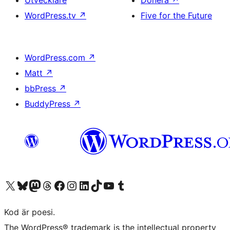
Utvecklare
Donera
↗
WordPress.tv
↗
Five for the Future
WordPress.com
↗
Matt
↗
bbPress
↗
BuddyPress
↗
Besök vår X-konto (f.d. Twitter)
Besök vårt Bluesky-konto
Besök vårt Mastodon-konto
Besök vårt Thread-konto
Besök vår Facebook-sida
Besök vårt Instagram-konto
Besök vårt LinkedIn-konto
Besök vårt TikTok-konto
Besök vår YouTube-kanal
Besök vårt Tumblr-konto
Kod är poesi.
The WordPress® trademark is the intellectual property