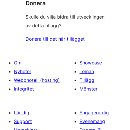
Donera
Skulle du vilja bidra till utvecklingen
av detta tillägg?
Donera till det här tillägget
Om
Showcase
Nyheter
Teman
Webbhotell (hosting)
Tillägg
Integritet
Mönster
Lär dig
Engagera dig
Support
Evenemang