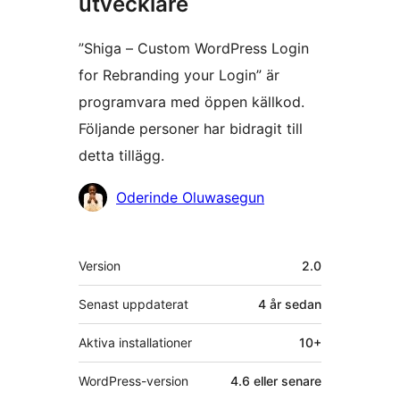
utvecklare
”Shiga – Custom WordPress Login
for Rebranding your Login” är
programvara med öppen källkod.
Följande personer har bidragit till
detta tillägg.
Bidragande
Oderinde Oluwasegun
personer
Meta
Version
2.0
Senast uppdaterat
4 år
sedan
Aktiva installationer
10+
WordPress-version
4.6 eller senare