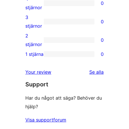
0
stjärnig
0
stjärnor
recension
4-
3
0
stjärniga
0
stjärnor
recensioner
3-
2
0
stjärniga
0
stjärnor
recensioner
2-
1 stjärna
0
0
stjärniga
1-
recensioner
Your review
Se alla
stjärniga
recensioner
Support
recensioner
Har du något att säga? Behöver du
hjälp?
Visa supportforum