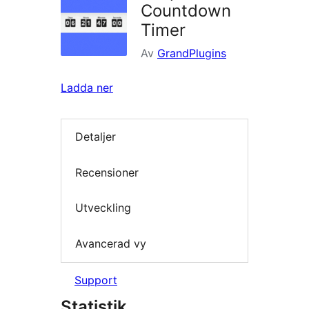
Countdown
Timer
Av
GrandPlugins
Ladda ner
Detaljer
Recensioner
Utveckling
Avancerad vy
Support
Statistik