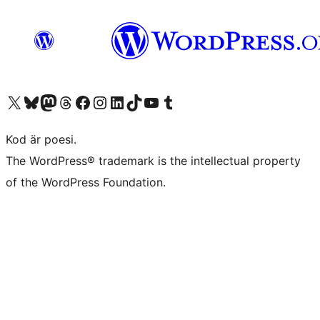
Besök vår X-konto (f.d. Twitter)
Besök vårt Bluesky-konto
Besök vårt Mastodon-konto
Besök vårt Thread-konto
Besök vår Facebook-sida
Besök vårt Instagram-konto
Besök vårt LinkedIn-konto
Besök vårt TikTok-konto
Besök vår YouTube-kanal
Besök vårt Tumblr-konto
Kod är poesi.
The WordPress® trademark is the intellectual property
of the WordPress Foundation.