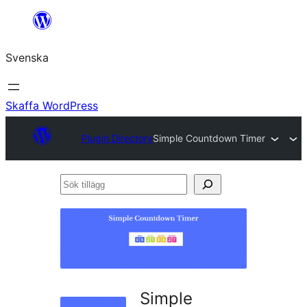
Hoppa
till
Svenska
innehåll
Skaffa WordPress
Plugin Directory
Simple Countdown Timer
Sök
tillägg
Simple