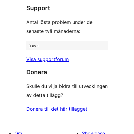
Support
recensioner
Antal lösta problem under de
senaste två månaderna:
0 av 1
Visa supportforum
Donera
Skulle du vilja bidra till utvecklingen
av detta tillägg?
Donera till det här tillägget
Om
Showcase