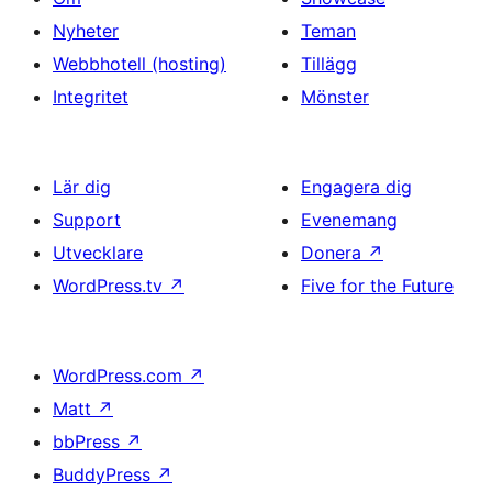
Nyheter
Teman
Webbhotell (hosting)
Tillägg
Integritet
Mönster
Lär dig
Engagera dig
Support
Evenemang
Utvecklare
Donera
↗
WordPress.tv
↗
Five for the Future
WordPress.com
↗
Matt
↗
bbPress
↗
BuddyPress
↗