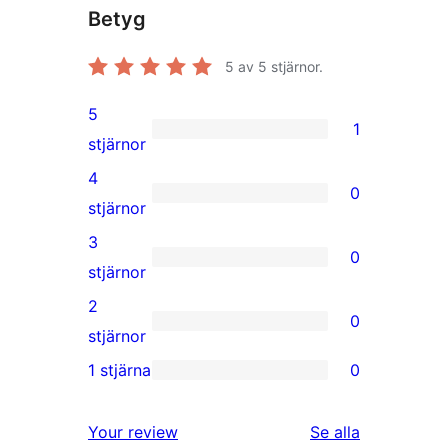
Betyg
5
av 5 stjärnor.
5
1
1
stjärnor
5-
4
0
stjärnig
0
stjärnor
recension
4-
3
0
stjärniga
0
stjärnor
recensioner
3-
2
0
stjärniga
0
stjärnor
recensioner
2-
1 stjärna
0
0
stjärniga
1-
recensioner
recensioner
Your review
Se alla
stjärniga