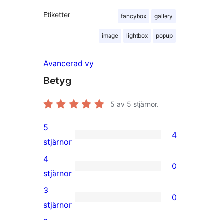
Etiketter
fancybox
gallery
image
lightbox
popup
Avancerad vy
Betyg
5
av 5 stjärnor.
5
4
4
stjärnor
5-
4
0
stjärniga
0
stjärnor
recensioner
4-
3
0
stjärniga
0
stjärnor
recensioner
3-