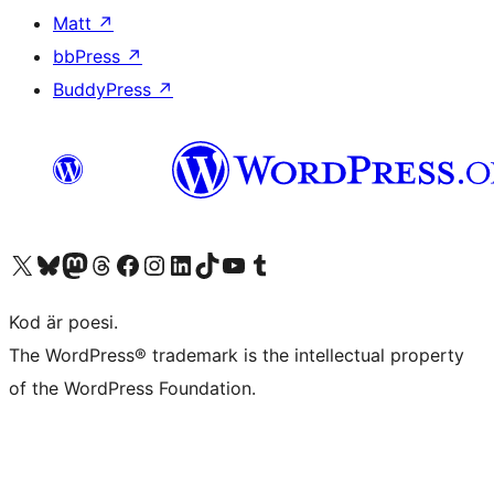
Matt
↗
bbPress
↗
BuddyPress
↗
Besök vår X-konto (f.d. Twitter)
Besök vårt Bluesky-konto
Besök vårt Mastodon-konto
Besök vårt Thread-konto
Besök vår Facebook-sida
Besök vårt Instagram-konto
Besök vårt LinkedIn-konto
Besök vårt TikTok-konto
Besök vår YouTube-kanal
Besök vårt Tumblr-konto
Kod är poesi.
The WordPress® trademark is the intellectual property
of the WordPress Foundation.