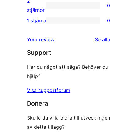
2
0
stjärniga
0
stjärnor
recensioner
2-
1 stjärna
0
0
stjärniga
1-
recensioner
recensioner
Your review
Se alla
stjärniga
Support
recensioner
Har du något att säga? Behöver du
hjälp?
Visa supportforum
Donera
Skulle du vilja bidra till utvecklingen
av detta tillägg?