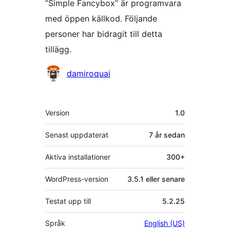
”Simple Fancybox” är programvara
med öppen källkod. Följande
personer har bidragit till detta
tillägg.
Bidragande
damiroquai
personer
Meta
Version
1.0
Senast uppdaterat
7 år
sedan
Aktiva installationer
300+
WordPress-version
3.5.1 eller senare
Testat upp till
5.2.25
Språk
English (US)