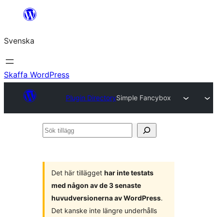
Hoppa
till
Svenska
innehåll
Skaffa WordPress
Plugin Directory
Simple Fancybox
Sök
tillägg
Det här tillägget
har inte testats
med någon av de 3 senaste
huvudversionerna av WordPress
.
Det kanske inte längre underhålls