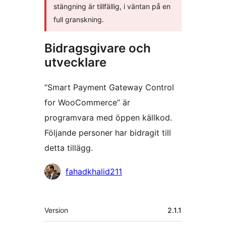
stängning är tillfällig, i väntan på en
full granskning.
Bidragsgivare och
utvecklare
”Smart Payment Gateway Control
for WooCommerce” är
programvara med öppen källkod.
Följande personer har bidragit till
detta tillägg.
Bidragande
fahadkhalid211
personer
Meta
Version
2.1.1