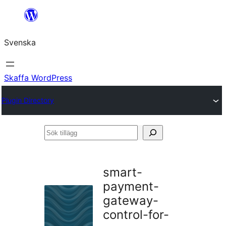
Hoppa
till
Svenska
innehåll
Skaffa WordPress
Plugin Directory
Sök
tillägg
smart-
payment-
gateway-
control-for-