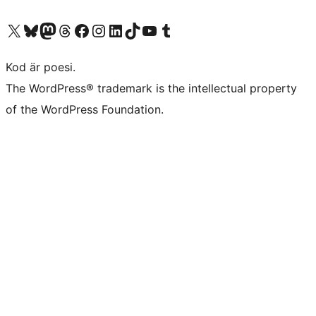
Besök vår X-konto (f.d. Twitter)
Besök vårt Bluesky-konto
Besök vårt Mastodon-konto
Besök vårt Thread-konto
Besök vår Facebook-sida
Besök vårt Instagram-konto
Besök vårt LinkedIn-konto
Besök vårt TikTok-konto
Besök vår YouTube-kanal
Besök vårt Tumblr-konto
Kod är poesi.
The WordPress® trademark is the intellectual property
of the WordPress Foundation.