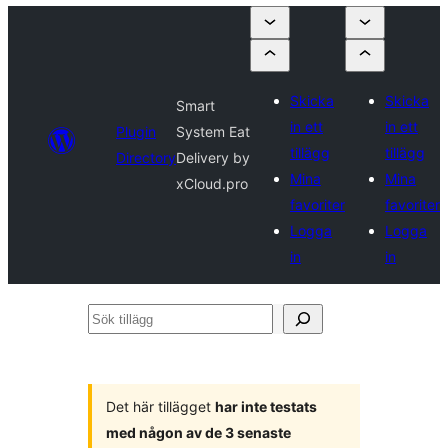
Skicka
Skicka
Smart
in ett
in ett
Plugin
System Eat
tillägg
tillägg
Directory
Delivery by
Mina
Mina
xCloud.pro
favoriter
favoriter
Logga
Logga
in
in
Sök
tillägg
Det här tillägget
har inte testats
med någon av de 3 senaste