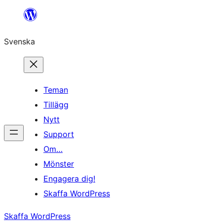
Hoppa
till
Svenska
innehåll
Teman
Tillägg
Nytt
Support
Om…
Mönster
Engagera dig!
Skaffa WordPress
Skaffa WordPress