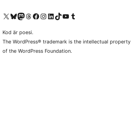
Besök vår X-konto (f.d. Twitter)
Besök vårt Bluesky-konto
Besök vårt Mastodon-konto
Besök vårt Thread-konto
Besök vår Facebook-sida
Besök vårt Instagram-konto
Besök vårt LinkedIn-konto
Besök vårt TikTok-konto
Besök vår YouTube-kanal
Besök vårt Tumblr-konto
Kod är poesi.
The WordPress® trademark is the intellectual property
of the WordPress Foundation.