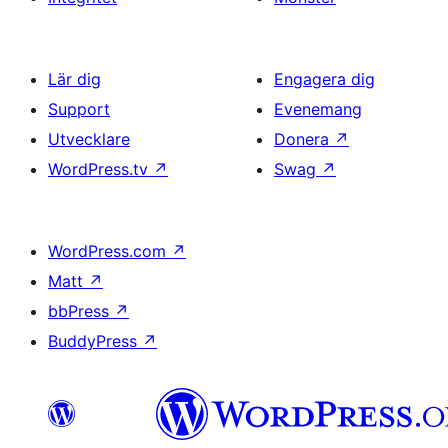
Lär dig
Engagera dig
Support
Evenemang
Utvecklare
Donera
↗
WordPress.tv
↗
Swag
↗
WordPress.com
↗
Matt
↗
bbPress
↗
BuddyPress
↗