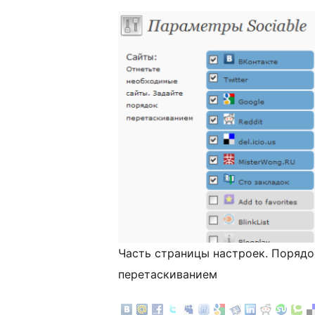
Часть страницы настроек. Порядо
перетаскиванием