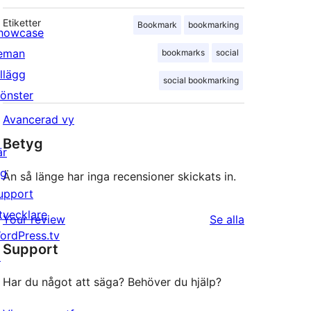
Etiketter
Bookmark
bookmarking
howcase
eman
bookmarks
social
illägg
social bookmarking
önster
Avancerad vy
Betyg
är
ig
Än så länge har inga recensioner skickats in.
upport
tvecklare
recensioner
Your review
Se alla
ordPress.tv
Support
↗
Har du något att säga? Behöver du hjälp?