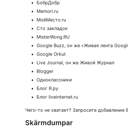
БобрДобр
Memori.ru
МоёМесто.ru
Сто закладок
MisterWong.RU
Google Buzz, он же «Живая лента Googl
Google Orkut
Live Journal, он же Живой Журнал
Blogger
Одноклассники
Блог Я.ру
Блог liveinternet.ru
Чего-то не хватает? Запросите добавление
Skärmdumpar