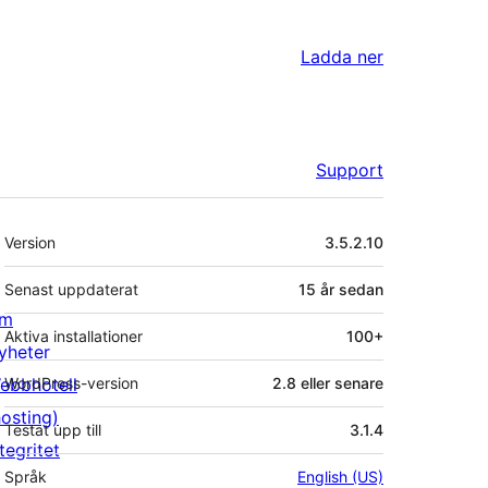
Ladda ner
Support
Meta
Version
3.5.2.10
Senast uppdaterat
15 år
sedan
m
Aktiva installationer
100+
yheter
ebbhotell
WordPress-version
2.8 eller senare
hosting)
Testat upp till
3.1.4
tegritet
Språk
English (US)