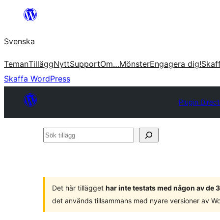
Hoppa
till
Svenska
innehåll
Teman
Tillägg
Nytt
Support
Om…
Mönster
Engagera dig!
Skaf
Skaffa WordPress
Plugin Direc
Sök
tillägg
Det här tillägget
har inte testats med någon av de
det används tillsammans med nyare versioner av W