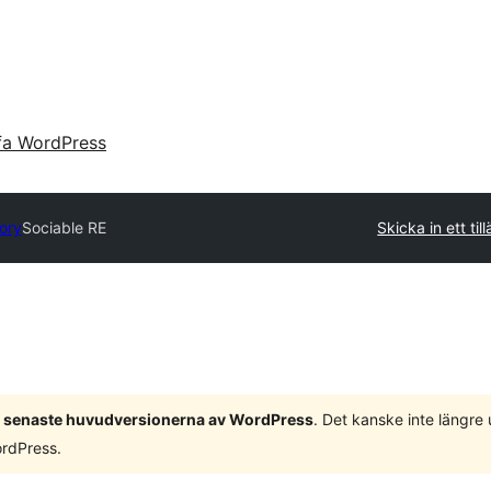
fa WordPress
tory
Sociable RE
Skicka in ett til
 3 senaste huvudversionerna av WordPress
. Det kanske inte längre
ordPress.