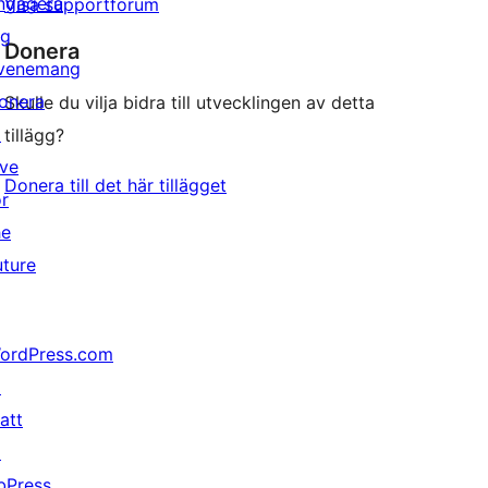
ngagera
Visa supportforum
ig
Donera
venemang
onera
Skulle du vilja bidra till utvecklingen av detta
↗
tillägg?
ive
Donera till det här tillägget
or
he
uture
ordPress.com
↗
att
↗
bPress