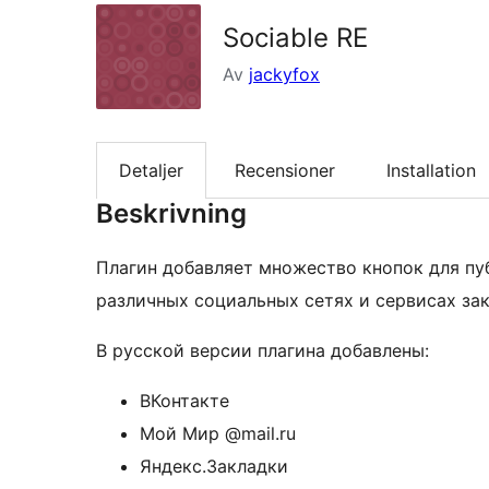
Sociable RE
Av
jackyfox
Detaljer
Recensioner
Installation
Beskrivning
Плагин добавляет множество кнопок для пу
различных социальных сетях и сервисах зак
В русской версии плагина добавлены:
ВКонтакте
Мой Мир @mail.ru
Яндекс.Закладки