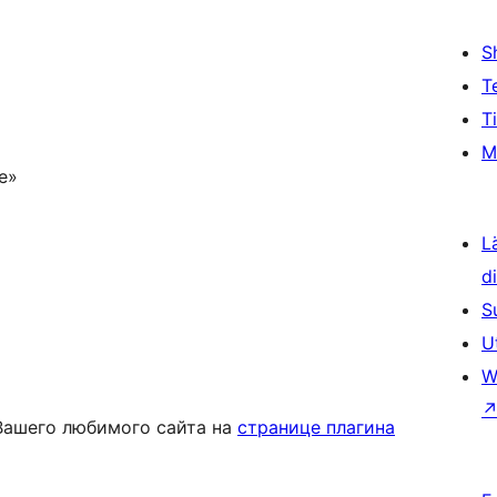
S
T
T
M
e»
L
d
S
U
W
 Вашего любимого сайта на
странице плагина