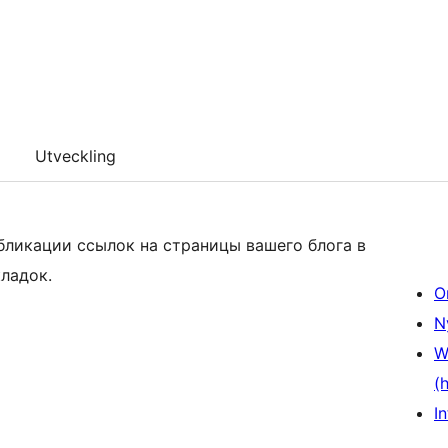
Utveckling
бликации ссылок на страницы вашего блога в
ладок.
O
N
W
(
In