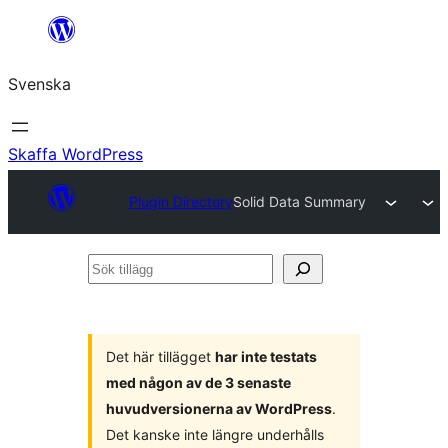
Hoppa
till
Svenska
innehåll
Skaffa WordPress
Plugin Directory
Solid Data Summary
Sök
tillägg
Det här tillägget
har inte testats
med någon av de 3 senaste
huvudversionerna av WordPress
.
Det kanske inte längre underhålls