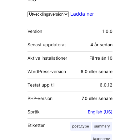
Ladda ner
Meta
Version
1.0.0
Senast uppdaterat
4 år
sedan
Aktiva installationer
Färre än 10
WordPress-version
6.0 eller senare
Testat upp till
6.0.12
PHP-version
7.0 eller senare
Språk
English (US)
Etiketter
post_type
summary
taxonomy