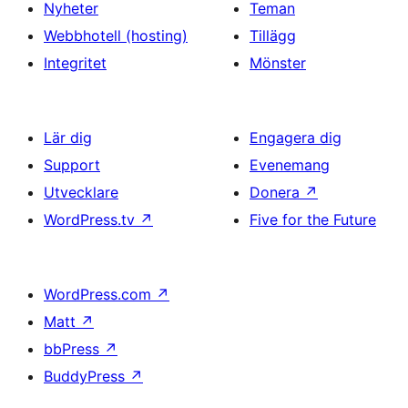
Nyheter
Teman
Webbhotell (hosting)
Tillägg
Integritet
Mönster
Lär dig
Engagera dig
Support
Evenemang
Utvecklare
Donera
↗
WordPress.tv
↗
Five for the Future
WordPress.com
↗
Matt
↗
bbPress
↗
BuddyPress
↗