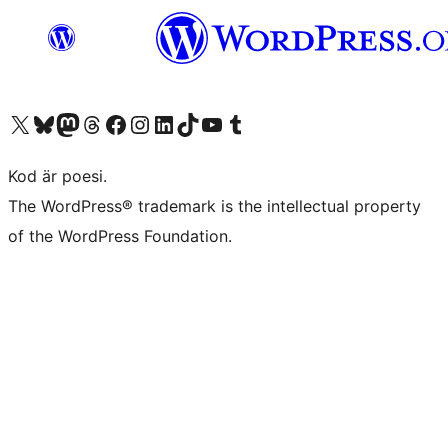
Besök vår X-konto (f.d. Twitter)
Besök vårt Bluesky-konto
Besök vårt Mastodon-konto
Besök vårt Thread-konto
Besök vår Facebook-sida
Besök vårt Instagram-konto
Besök vårt LinkedIn-konto
Besök vårt TikTok-konto
Besök vår YouTube-kanal
Besök vårt Tumblr-konto
Kod är poesi.
The WordPress® trademark is the intellectual property
of the WordPress Foundation.