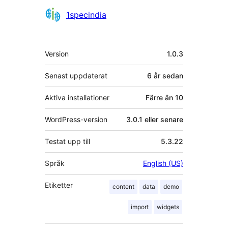
Bidragande
1specindia
personer
Meta
Version
1.0.3
Senast uppdaterat
6 år
sedan
Aktiva installationer
Färre än 10
WordPress-version
3.0.1 eller senare
Testat upp till
5.3.22
Språk
English (US)
Etiketter
content
data
demo
import
widgets