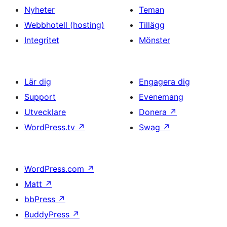
Nyheter
Teman
Webbhotell (hosting)
Tillägg
Integritet
Mönster
Lär dig
Engagera dig
Support
Evenemang
Utvecklare
Donera
↗
WordPress.tv
↗
Swag
↗
WordPress.com
↗
Matt
↗
bbPress
↗
BuddyPress
↗