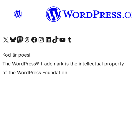
Besök vår X-konto (f.d. Twitter)
Besök vårt Bluesky-konto
Besök vårt Mastodon-konto
Besök vårt Thread-konto
Besök vår Facebook-sida
Besök vårt Instagram-konto
Besök vårt LinkedIn-konto
Besök vårt TikTok-konto
Besök vår YouTube-kanal
Besök vårt Tumblr-konto
Kod är poesi.
The WordPress® trademark is the intellectual property
of the WordPress Foundation.