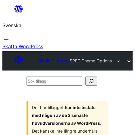
Hoppa
till
Svenska
innehåll
Skaffa WordPress
Plugin Directory
SPEC Theme Options
Sök
tillägg
Det här tillägget
har inte testats
med någon av de 3 senaste
huvudversionerna av WordPress
.
Det kanske inte längre underhålls