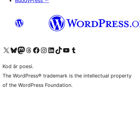
BuddyPress
↗
Besök vår X-konto (f.d. Twitter)
Besök vårt Bluesky-konto
Besök vårt Mastodon-konto
Besök vårt Thread-konto
Besök vår Facebook-sida
Besök vårt Instagram-konto
Besök vårt LinkedIn-konto
Besök vårt TikTok-konto
Besök vår YouTube-kanal
Besök vårt Tumblr-konto
Kod är poesi.
The WordPress® trademark is the intellectual property
of the WordPress Foundation.