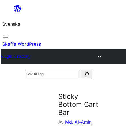
Hoppa
till
Svenska
innehåll
Skaffa WordPress
Plugin Directory
Sök
tillägg
Sticky
Bottom Cart
Bar
Av
Md. Al-Amin