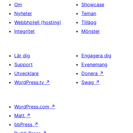
Om
Showcase
Nyheter
Teman
Webbhotell (hosting)
Tillägg
Integritet
Mönster
Lär dig
Engagera dig
Support
Evenemang
Utvecklare
Donera
↗
WordPress.tv
↗
Swag
↗
WordPress.com
↗
Matt
↗
bbPress
↗