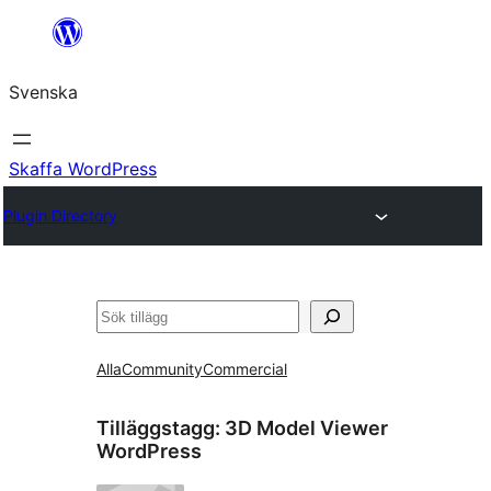
Hoppa
till
Svenska
innehåll
Skaffa WordPress
Plugin Directory
Sök
Alla
Community
Commercial
Tilläggstagg:
3D Model Viewer
WordPress