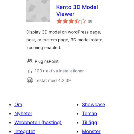
Kento 3D Model
Viewer
Totalt
(
9)
antal
betyg:
Display 3D model on wordPress page,
post, or custom page, 3D model rotate,
zooming enabled.
PluginsPoint
100+ aktiva installationer
Testat med 4.2.39
Om
Showcase
Nyheter
Teman
Webbhotell (hosting)
Tillägg
Integritet
Mönster