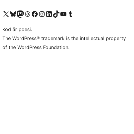
Besök vår X-konto (f.d. Twitter)
Besök vårt Bluesky-konto
Besök vårt Mastodon-konto
Besök vårt Thread-konto
Besök vår Facebook-sida
Besök vårt Instagram-konto
Besök vårt LinkedIn-konto
Besök vårt TikTok-konto
Besök vår YouTube-kanal
Besök vårt Tumblr-konto
Kod är poesi.
The WordPress® trademark is the intellectual property
of the WordPress Foundation.