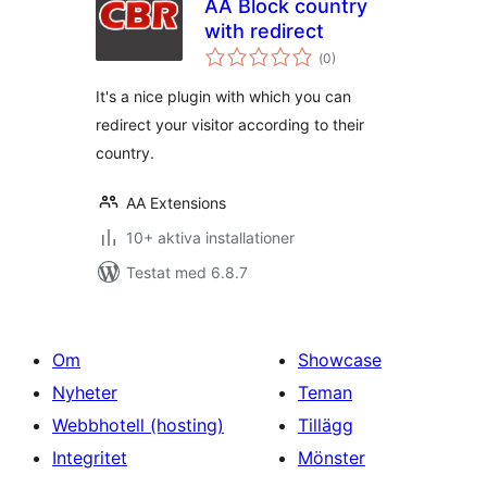
AA Block country
with redirect
Totalt
(
0)
antal
betyg:
It's a nice plugin with which you can
redirect your visitor according to their
country.
AA Extensions
10+ aktiva installationer
Testat med 6.8.7
Om
Showcase
Nyheter
Teman
Webbhotell (hosting)
Tillägg
Integritet
Mönster