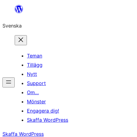
Hoppa
till
Svenska
innehåll
Teman
Tillägg
Nytt
Support
Om…
Mönster
Engagera dig!
Skaffa WordPress
Skaffa WordPress