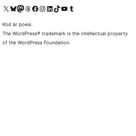
Besök vår X-konto (f.d. Twitter)
Besök vårt Bluesky-konto
Besök vårt Mastodon-konto
Besök vårt Thread-konto
Besök vår Facebook-sida
Besök vårt Instagram-konto
Besök vårt LinkedIn-konto
Besök vårt TikTok-konto
Besök vår YouTube-kanal
Besök vårt Tumblr-konto
Kod är poesi.
The WordPress® trademark is the intellectual property
of the WordPress Foundation.