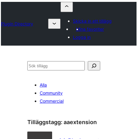
Skicka in ett tillägg
Plugin Directory
Mina favoriter
Logga in
Sök
Alla
Community
Commercial
Tilläggstagg:
aaextension