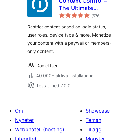
Content Control –
The Ultimate
Totalt
Content Restriction
(
576)
antal
betyg:
Plugin! Restrict
Restrict content based on login status,
Content, Create
user roles, device type & more. Monetize
Conditional Blocks
your content with a paywall or members-
& More
only content.
Daniel Iser
40 000+ aktiva installationer
Testat med 7.0.0
Om
Showcase
Nyheter
Teman
Webbhotell (hosting)
Tillägg
Integritet
Mönster