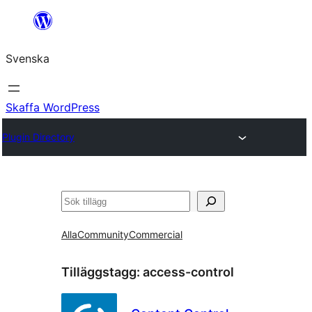
Hoppa
till
Svenska
innehåll
Skaffa WordPress
Plugin Directory
Sök
Alla
Community
Commercial
Tilläggstagg:
access-control