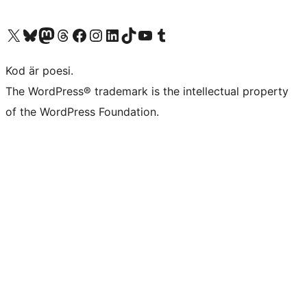
Besök vår X-konto (f.d. Twitter)
Besök vårt Bluesky-konto
Besök vårt Mastodon-konto
Besök vårt Thread-konto
Besök vår Facebook-sida
Besök vårt Instagram-konto
Besök vårt LinkedIn-konto
Besök vårt TikTok-konto
Besök vår YouTube-kanal
Besök vårt Tumblr-konto
Kod är poesi.
The WordPress® trademark is the intellectual property
of the WordPress Foundation.