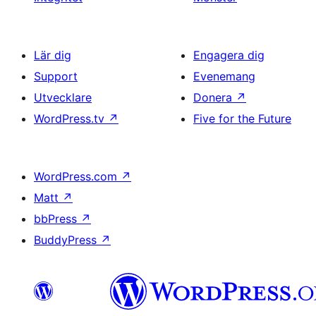
Lär dig
Engagera dig
Support
Evenemang
Utvecklare
Donera
↗
WordPress.tv
↗
Five for the Future
WordPress.com
↗
Matt
↗
bbPress
↗
BuddyPress
↗