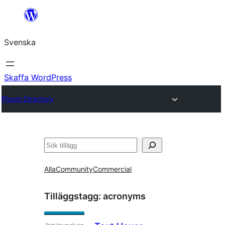
Hoppa
till
Svenska
innehåll
Skaffa WordPress
Plugin Directory
Sök
Alla
Community
Commercial
Tilläggstagg:
acronyms