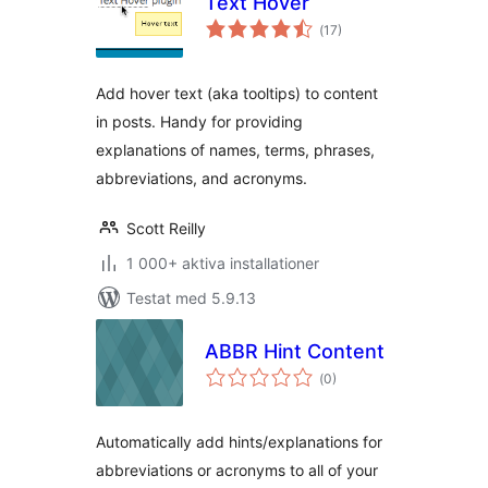
Text Hover
Totalt
(
17)
antal
betyg:
Add hover text (aka tooltips) to content
in posts. Handy for providing
explanations of names, terms, phrases,
abbreviations, and acronyms.
Scott Reilly
1 000+ aktiva installationer
Testat med 5.9.13
ABBR Hint Content
Totalt
(
0)
antal
betyg:
Automatically add hints/explanations for
abbreviations or acronyms to all of your