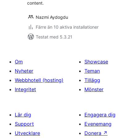
content.
Nazmi Aydogdu
Färre än 10 aktiva installationer
Testat med 5.3.21
Om
Showcase
Nyheter
Teman
Webbhotell (hosting)
Tillägg
Integritet
Mönster
Lär dig
Engagera dig
Support
Evenemang
Utvecklare
Donera
↗