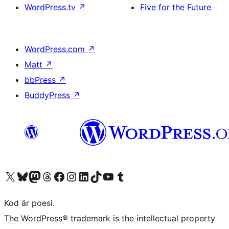
WordPress.tv
↗
Five for the Future
WordPress.com
↗
Matt
↗
bbPress
↗
BuddyPress
↗
Besök vår X-konto (f.d. Twitter)
Besök vårt Bluesky-konto
Besök vårt Mastodon-konto
Besök vårt Thread-konto
Besök vår Facebook-sida
Besök vårt Instagram-konto
Besök vårt LinkedIn-konto
Besök vårt TikTok-konto
Besök vår YouTube-kanal
Besök vårt Tumblr-konto
Kod är poesi.
The WordPress® trademark is the intellectual property