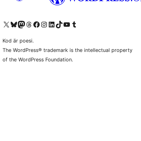
Besök vår X-konto (f.d. Twitter)
Besök vårt Bluesky-konto
Besök vårt Mastodon-konto
Besök vårt Thread-konto
Besök vår Facebook-sida
Besök vårt Instagram-konto
Besök vårt LinkedIn-konto
Besök vårt TikTok-konto
Besök vår YouTube-kanal
Besök vårt Tumblr-konto
Kod är poesi.
The WordPress® trademark is the intellectual property
of the WordPress Foundation.