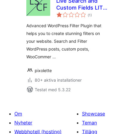
Live Search and
Custom Fields LITE
Totalt
– Advanced Filter
(
1)
antal
betyg:
Advanced WordPress Filter Plugin that
helps you to create stunning filters on
your website. Search and Filter
WordPress posts, custom posts,
WooCommer …
pixolette
80+ aktiva installationer
Testat med 5.3.22
Om
Showcase
Nyheter
Teman
Webbhotell (hosting)
Tillägg