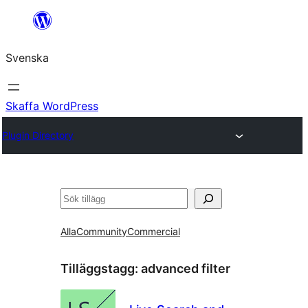
Hoppa
till
Svenska
innehåll
Skaffa WordPress
Plugin Directory
Sök
Alla
Community
Commercial
Tilläggstagg:
advanced filter