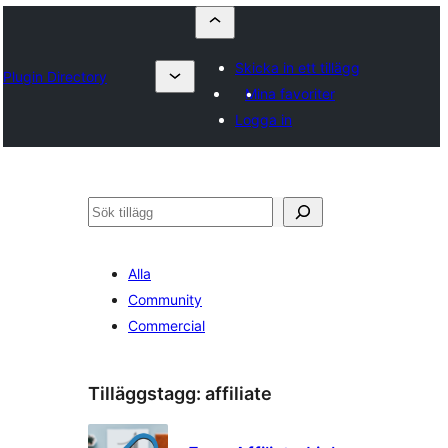
Skicka in ett tillägg
Plugin Directory
Mina favoriter
Logga in
Sök
Alla
Community
Commercial
Tilläggstagg:
affiliate