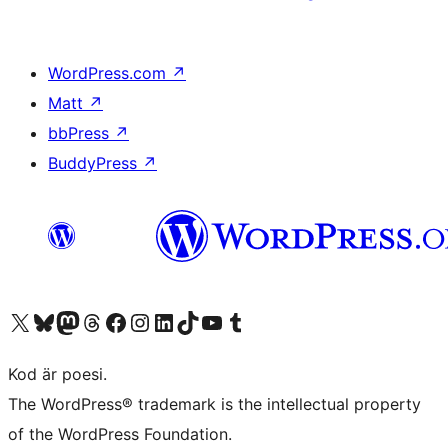
WordPress.com
↗
Matt
↗
bbPress
↗
BuddyPress
↗
Besök vår X-konto (f.d. Twitter)
Besök vårt Bluesky-konto
Besök vårt Mastodon-konto
Besök vårt Thread-konto
Besök vår Facebook-sida
Besök vårt Instagram-konto
Besök vårt LinkedIn-konto
Besök vårt TikTok-konto
Besök vår YouTube-kanal
Besök vårt Tumblr-konto
Kod är poesi.
The WordPress® trademark is the intellectual property
of the WordPress Foundation.