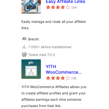
Easy Affiliate Links
Totalt
(
34)
antal
betyg:
Easily manage and cloak all your affiliate
links.
Brecht
7 000+ aktiva installationer
Testat med 7.0.3
YITH
WooCommerce
Totalt
Affiliates
(
19)
antal
betyg:
YITH WooCommerce Affiliates allows you
to create affiliate profiles and grant your
affiliates earnings each time someone
purchases from their link.