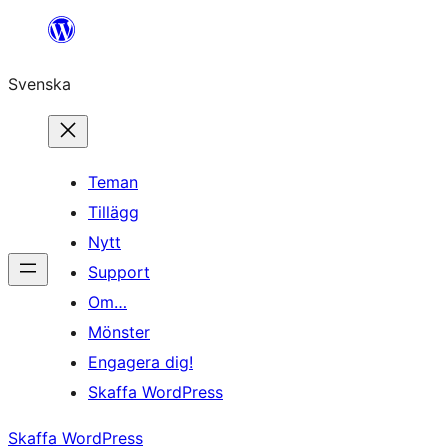
Hoppa
till
Svenska
innehåll
Teman
Tillägg
Nytt
Support
Om…
Mönster
Engagera dig!
Skaffa WordPress
Skaffa WordPress