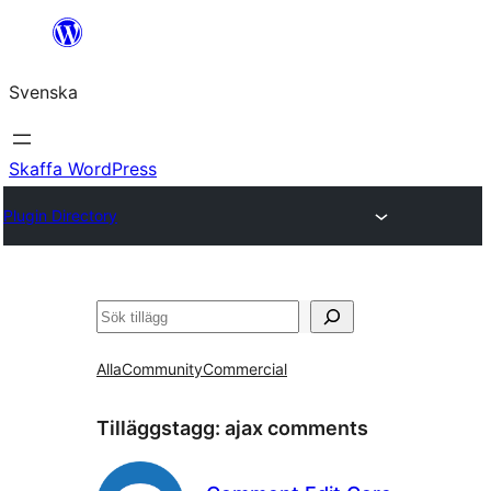
Hoppa
till
Svenska
innehåll
Skaffa WordPress
Plugin Directory
Sök
Alla
Community
Commercial
Tilläggstagg:
ajax comments