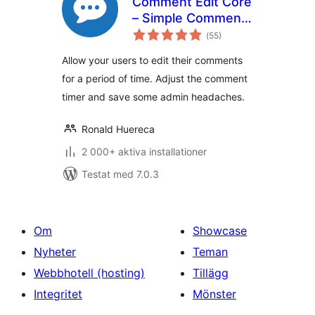
Comment Edit Core
– Simple Comment
Totalt
Editing
(
55)
antal
betyg:
Allow your users to edit their comments
for a period of time. Adjust the comment
timer and save some admin headaches.
Ronald Huereca
2 000+ aktiva installationer
Testat med 7.0.3
Om
Showcase
Nyheter
Teman
Webbhotell (hosting)
Tillägg
Integritet
Mönster