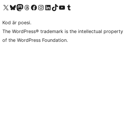
Besök vår X-konto (f.d. Twitter)
Besök vårt Bluesky-konto
Besök vårt Mastodon-konto
Besök vårt Thread-konto
Besök vår Facebook-sida
Besök vårt Instagram-konto
Besök vårt LinkedIn-konto
Besök vårt TikTok-konto
Besök vår YouTube-kanal
Besök vårt Tumblr-konto
Kod är poesi.
The WordPress® trademark is the intellectual property
of the WordPress Foundation.