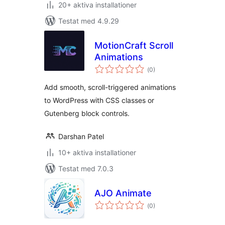
20+ aktiva installationer
Testat med 4.9.29
MotionCraft Scroll
Animations
Totalt
(
0)
antal
betyg:
Add smooth, scroll-triggered animations
to WordPress with CSS classes or
Gutenberg block controls.
Darshan Patel
10+ aktiva installationer
Testat med 7.0.3
AJO Animate
Totalt
(
0)
antal
betyg: