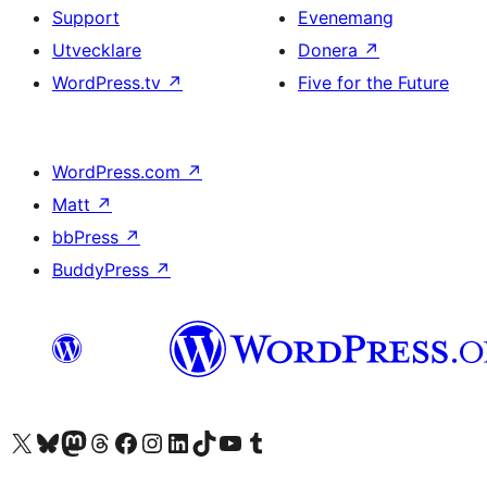
Support
Evenemang
Utvecklare
Donera
↗
WordPress.tv
↗
Five for the Future
WordPress.com
↗
Matt
↗
bbPress
↗
BuddyPress
↗
Besök vår X-konto (f.d. Twitter)
Besök vårt Bluesky-konto
Besök vårt Mastodon-konto
Besök vårt Thread-konto
Besök vår Facebook-sida
Besök vårt Instagram-konto
Besök vårt LinkedIn-konto
Besök vårt TikTok-konto
Besök vår YouTube-kanal
Besök vårt Tumblr-konto