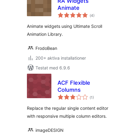
RA Widgets
Animate
Totalt
(
4)
antal
betyg:
Animate widgets using Ultimate Scroll
Animation Library.
FrodoBean
200+ aktiva installationer
Testat med 6.9.6
ACF Flexible
Columns
Totalt
(
1)
antal
betyg:
Replace the regular single content editor
with responsive multiple column editors.
imageDESIGN