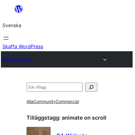
Hoppa
till
Svenska
innehåll
Skaffa WordPress
Plugin Directory
Sök
Alla
Community
Commercial
Tilläggstagg:
animate on scroll