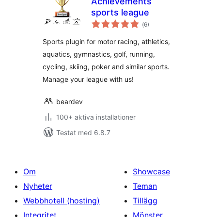
Achievements
sports league
Totalt
(
6)
antal
betyg:
Sports plugin for motor racing, athletics,
aquatics, gymnastics, golf, running,
cycling, skiing, poker and similar sports.
Manage your league with us!
beardev
100+ aktiva installationer
Testat med 6.8.7
Om
Showcase
Nyheter
Teman
Webbhotell (hosting)
Tillägg
Integritet
Mönster