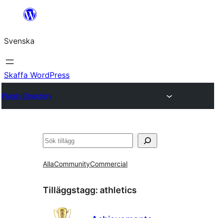
Hoppa
till
Svenska
innehåll
Skaffa WordPress
Plugin Directory
Sök
Alla
Community
Commercial
Tilläggstagg:
athletics