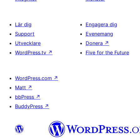
Lär dig
Engagera dig
Support
Evenemang
Utvecklare
Donera
↗
WordPress.tv
↗
Five for the Future
WordPress.com
↗
Matt
↗
bbPress
↗
BuddyPress
↗