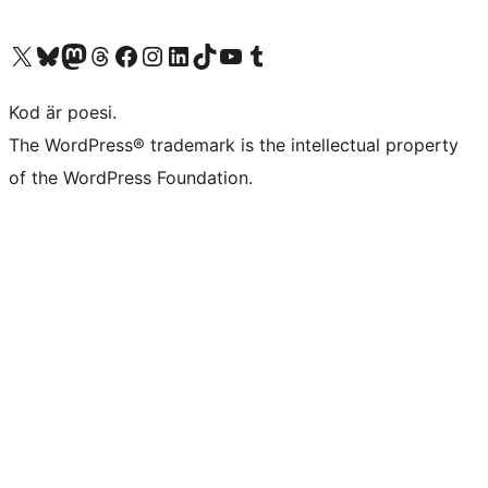
Besök vår X-konto (f.d. Twitter)
Besök vårt Bluesky-konto
Besök vårt Mastodon-konto
Besök vårt Thread-konto
Besök vår Facebook-sida
Besök vårt Instagram-konto
Besök vårt LinkedIn-konto
Besök vårt TikTok-konto
Besök vår YouTube-kanal
Besök vårt Tumblr-konto
Kod är poesi.
The WordPress® trademark is the intellectual property
of the WordPress Foundation.