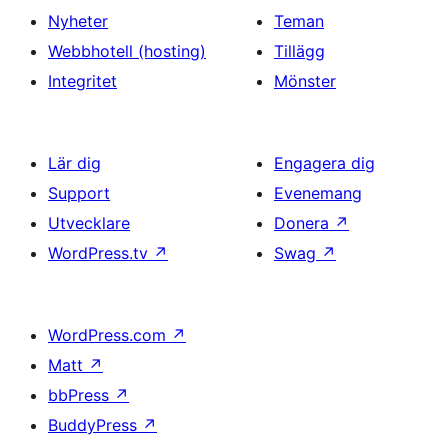
Nyheter
Teman
Webbhotell (hosting)
Tillägg
Integritet
Mönster
Lär dig
Engagera dig
Support
Evenemang
Utvecklare
Donera
↗
WordPress.tv
↗
Swag
↗
WordPress.com
↗
Matt
↗
bbPress
↗
BuddyPress
↗