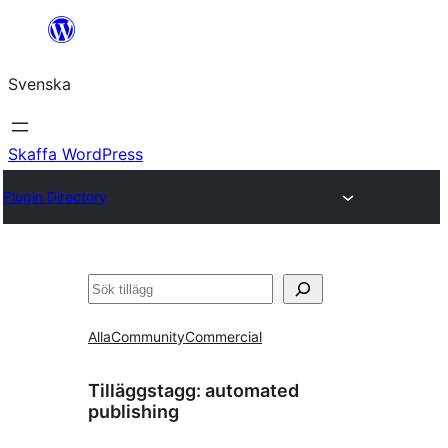
Hoppa
till
Svenska
innehåll
Skaffa WordPress
Plugin Directory
Sök
Alla
Community
Commercial
Tilläggstagg:
automated
publishing