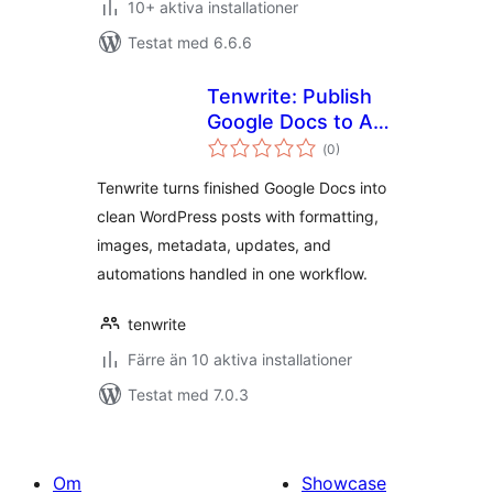
10+ aktiva installationer
Testat med 6.6.6
Tenwrite: Publish
Google Docs to Any
Totalt
Site
(
0)
antal
betyg:
Tenwrite turns finished Google Docs into
clean WordPress posts with formatting,
images, metadata, updates, and
automations handled in one workflow.
tenwrite
Färre än 10 aktiva installationer
Testat med 7.0.3
Om
Showcase