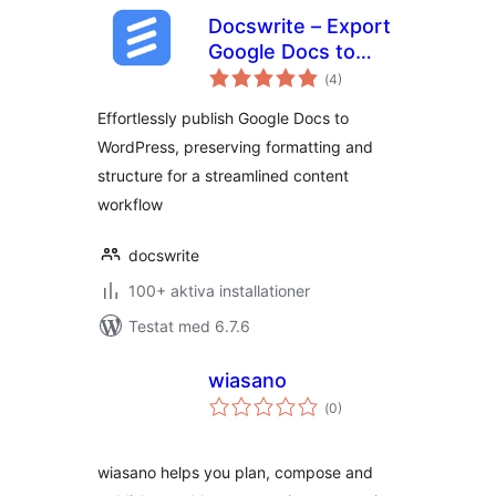
Docswrite – Export
Google Docs to
Totalt
Your Site
(
4)
antal
betyg:
Effortlessly publish Google Docs to
WordPress, preserving formatting and
structure for a streamlined content
workflow
docswrite
100+ aktiva installationer
Testat med 6.7.6
wiasano
Totalt
(
0)
antal
betyg:
wiasano helps you plan, compose and