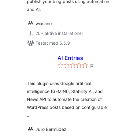
publish your blog posts using automation
and AI.
wiasano
20+ aktiva installationer
Testat med 6.5.9
AI Entries
Totalt
(
0)
antal
betyg:
This plugin uses Google artificial
intelligence (GEMINI), Stability AI, and
News API to automate the creation of
WordPress posts based on configurable
…
Julio Bermúdez