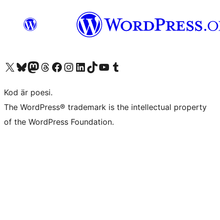
Besök vår X-konto (f.d. Twitter)
Besök vårt Bluesky-konto
Besök vårt Mastodon-konto
Besök vårt Thread-konto
Besök vår Facebook-sida
Besök vårt Instagram-konto
Besök vårt LinkedIn-konto
Besök vårt TikTok-konto
Besök vår YouTube-kanal
Besök vårt Tumblr-konto
Kod är poesi.
The WordPress® trademark is the intellectual property
of the WordPress Foundation.