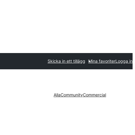
Skicka in ett tillägg
Mina favoriter
Logga in
Alla
Community
Commercial