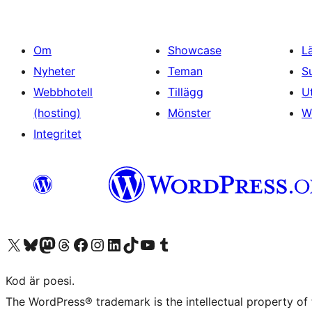
Om
Showcase
L
Nyheter
Teman
S
Webbhotell
Tillägg
U
(hosting)
Mönster
W
Integritet
Besök vår X-konto (f.d. Twitter)
Besök vårt Bluesky-konto
Besök vårt Mastodon-konto
Besök vårt Thread-konto
Besök vår Facebook-sida
Besök vårt Instagram-konto
Besök vårt LinkedIn-konto
Besök vårt TikTok-konto
Besök vår YouTube-kanal
Besök vårt Tumblr-konto
Kod är poesi.
The WordPress® trademark is the intellectual property of