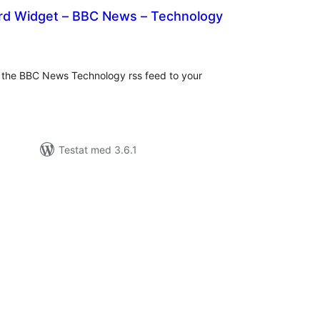
d Widget – BBC News – Technology
alt
al
yg:
the BBC News Technology rss feed to your
Testat med 3.6.1