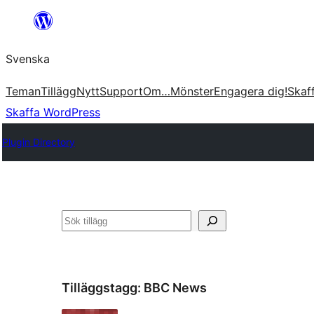
Hoppa
till
Svenska
innehåll
Teman
Tillägg
Nytt
Support
Om…
Mönster
Engagera dig!
Skaf
Skaffa WordPress
Plugin Directory
Sök
Tilläggstagg:
BBC News