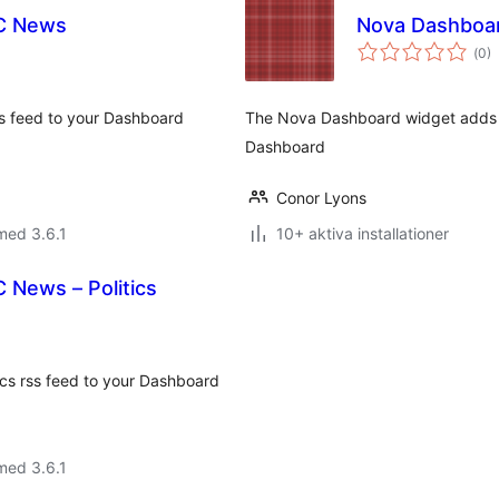
C News
Nova Dashboar
Tot
(
0)
ant
bet
s feed to your Dashboard
The Nova Dashboard widget adds 
Dashboard
Conor Lyons
med 3.6.1
10+ aktiva installationer
 News – Politics
s rss feed to your Dashboard
med 3.6.1