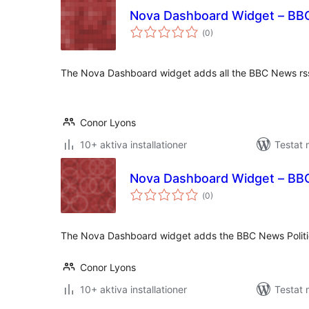
Nova Dashboard Widget – BB
Totalt
(
0)
antal
betyg:
The Nova Dashboard widget adds all the BBC News rs
Conor Lyons
10+ aktiva installationer
Testat 
Nova Dashboard Widget – BBC
Totalt
(
0)
antal
betyg:
The Nova Dashboard widget adds the BBC News Politic
Conor Lyons
10+ aktiva installationer
Testat 