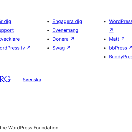
är dig
Engagera dig
WordPres
upport
Evenemang
↗
tvecklare
Donera
↗
Matt
↗
ordPress.tv
↗
Swag
↗
bbPress
BuddyPre
Svenska
 the WordPress Foundation.