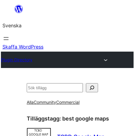
Hoppa
till
Svenska
innehåll
Skaffa WordPress
Plugin Directory
Sök
Alla
Community
Commercial
Tilläggstagg:
best google maps