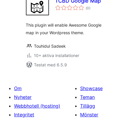
TCBD Google Map
Totalt
(
0)
antal
betyg:
This plugin will enable Awesome Google
map in your Wordpress theme.
Touhidul Sadeek
10+ aktiva installationer
Testat med 6.5.9
Om
Showcase
Nyheter
Teman
Webbhotell (hosting)
Tillägg
Integritet
Mönster