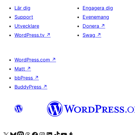
Lär dig
Engagera dig
Support
Evenemang
Utvecklare
Donera
↗
WordPress.tv
↗
Swag
↗
WordPress.com
↗
Matt
↗
bbPress
↗
BuddyPress
↗
Besök vår X-konto (f.d. Twitter)
Besök vårt Bluesky-konto
Besök vårt Mastodon-konto
Besök vårt Thread-konto
Besök vår Facebook-sida
Besök vårt Instagram-konto
Besök vårt LinkedIn-konto
Besök vårt TikTok-konto
Besök vår YouTube-kanal
Besök vårt Tumblr-konto