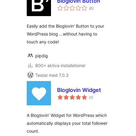
Bloglovin Button
Totalt
(
0)
antal
betyg:
Easily add the Bloglovin' Button to your
WordPress blog …without having to
touch any code!
pipdig
800+ aktiva installationer
Testat med 7.0.3
Bloglovin Widget
Totalt
(
1)
antal
betyg:
A Bloglovin' Widget for WordPress which
automatically displays your total follower
count.