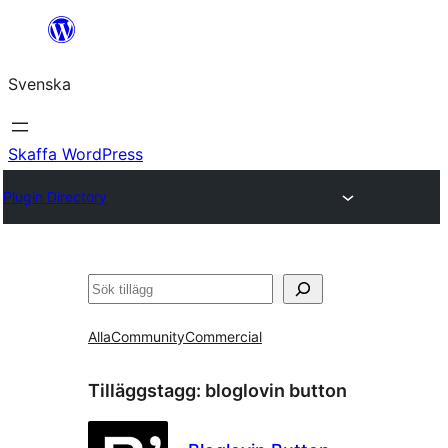
Hoppa
till
Svenska
innehåll
Skaffa WordPress
Plugin Directory
Sök
Alla
Community
Commercial
Tilläggstagg:
bloglovin button