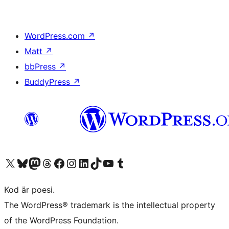
WordPress.com
↗
Matt
↗
bbPress
↗
BuddyPress
↗
Besök vår X-konto (f.d. Twitter)
Besök vårt Bluesky-konto
Besök vårt Mastodon-konto
Besök vårt Thread-konto
Besök vår Facebook-sida
Besök vårt Instagram-konto
Besök vårt LinkedIn-konto
Besök vårt TikTok-konto
Besök vår YouTube-kanal
Besök vårt Tumblr-konto
Kod är poesi.
The WordPress® trademark is the intellectual property
of the WordPress Foundation.