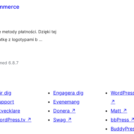
ommerce
metody płatności. Dzięki tej
tkę z logotypami b …
med 6.8.7
är dig
Engagera dig
WordPres
upport
Evenemang
↗
tvecklare
Donera
↗
Matt
↗
ordPress.tv
↗
Swag
↗
bbPress
BuddyPre