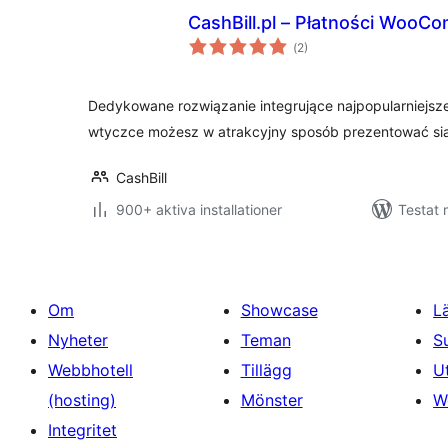
CashBill.pl – Płatności WooC
Totalt
(
2)
antal
betyg:
Dedykowane rozwiązanie integrujące najpopularniejsze 
wtyczce możesz w atrakcyjny sposób prezentować sia
CashBill
900+ aktiva installationer
Testat 
Om
Showcase
L
Nyheter
Teman
S
Webbhotell
Tillägg
U
(hosting)
Mönster
W
Integritet