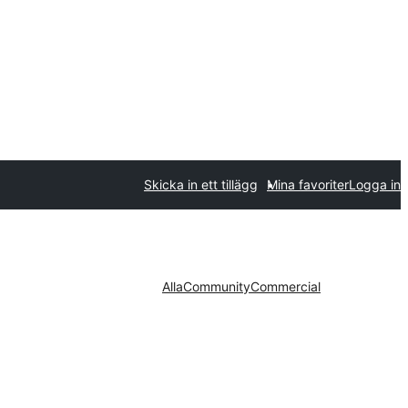
Skicka in ett tillägg
Mina favoriter
Logga in
Alla
Community
Commercial