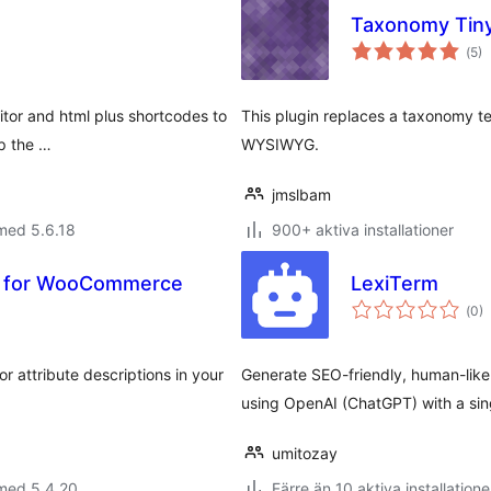
Taxonomy Ti
Tot
(
5)
ant
bet
ditor and html plus shortcodes to
This plugin replaces a taxonomy te
up the …
WYSIWYG.
jmslbam
med 5.6.18
900+ aktiva installationer
on for WooCommerce
LexiTerm
Tot
(
0)
ant
bet
 attribute descriptions in your
Generate SEO-friendly, human-like
using OpenAI (ChatGPT) with a sing
umitozay
 med 5.4.20
Färre än 10 aktiva installatione