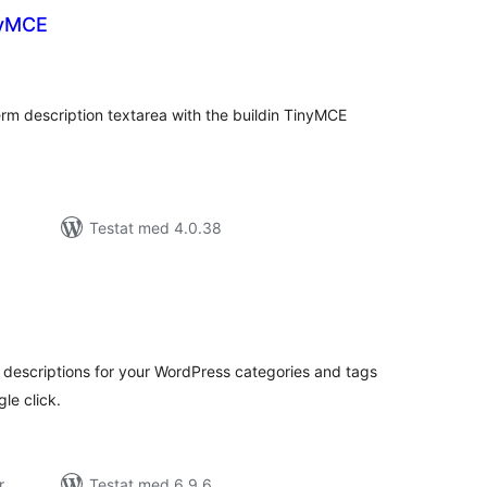
nyMCE
alt
al
yg:
rm description textarea with the buildin TinyMCE
Testat med 4.0.38
alt
al
yg:
 descriptions for your WordPress categories and tags
le click.
r
Testat med 6.9.6