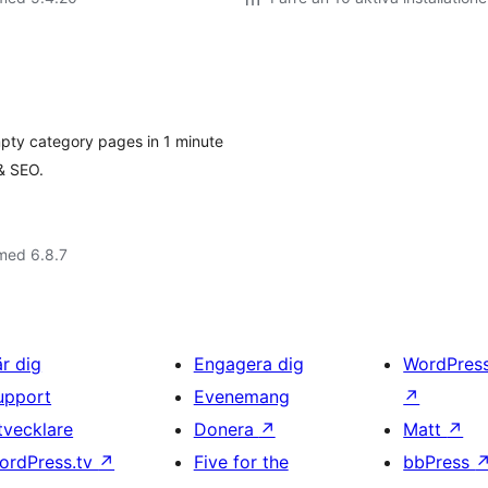
pty category pages in 1 minute
 & SEO.
med 6.8.7
är dig
Engagera dig
WordPres
upport
Evenemang
↗
tvecklare
Donera
↗
Matt
↗
ordPress.tv
↗
Five for the
bbPress