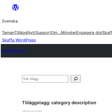
Hoppa
till
Svenska
innehåll
Teman
Tillägg
Nytt
Support
Om…
Mönster
Engagera dig!
Skaf
Skaffa WordPress
Plugin Directory
Sök
Tilläggstagg:
category description