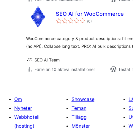
SEO AI for WooCommerce
Totalt
(
0)
antal
betyg:
WooCommerce category & product descriptions: fill em
(no API). Collapse long text. PRO: AI bulk descriptions
SEO AI Team
Färre än 10 aktiva installationer
Testat 
Om
Showcase
L
Nyheter
Teman
S
Webbhotell
Tillägg
U
(hosting)
Mönster
W