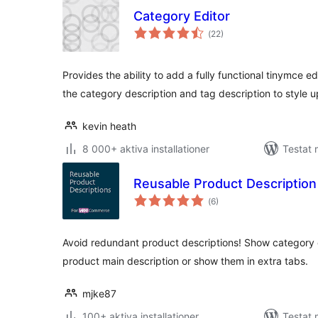
Category Editor
Totalt
(
22)
antal
betyg:
Provides the ability to add a fully functional tinymce e
the category description and tag description to style 
kevin heath
8 000+ aktiva installationer
Testat 
Reusable Product Descripti
Totalt
(
6)
antal
betyg:
Avoid redundant product descriptions! Show category or
product main description or show them in extra tabs.
mjke87
100+ aktiva installationer
Testat