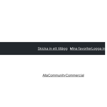
Skicka in ett tillägg
Mina favoriter
Logga in
Alla
Community
Commercial