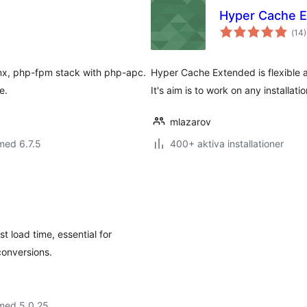
Hyper Cache 
Tot
(
14)
ant
bet
inx, php-fpm stack with php-apc.
Hyper Cache Extended is flexible 
e.
It's aim is to work on any installatio
mlazarov
med 6.7.5
400+ aktiva installationer
t load time, essential for
conversions.
 med 5.0.25