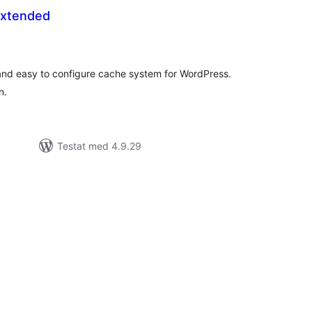
Extended
alt
al
yg:
and easy to configure cache system for WordPress.
n.
Testat med 4.9.29