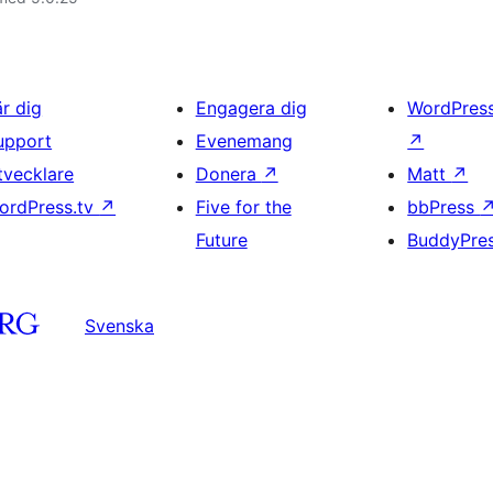
är dig
Engagera dig
WordPres
upport
Evenemang
↗
tvecklare
Donera
↗
Matt
↗
ordPress.tv
↗
Five for the
bbPress
Future
BuddyPre
Svenska