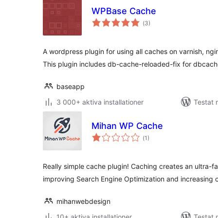
WPBase Cache
Totalt
(
3)
antal
betyg:
A wordpress plugin for using all caches on varnish, ng
This plugin includes db-cache-reloaded-fix for dbcach
baseapp
3 000+ aktiva installationer
Testat 
Mihan WP Cache
Totalt
(
1)
antal
betyg:
Really simple cache plugin! Caching creates an ultra-fas
improving Search Engine Optimization and increasing 
mihanwebdesign
10+ aktiva installationer
Testat