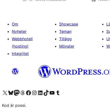
Om
Showcase
L
Nyheter
Teman
S
Webbhotell
Tillägg
U
(hosting)
Mönster
W
Integritet
Besök vår X-konto (f.d. Twitter)
Besök vårt Bluesky-konto
Besök vårt Mastodon-konto
Besök vårt Thread-konto
Besök vår Facebook-sida
Besök vårt Instagram-konto
Besök vårt LinkedIn-konto
Besök vårt TikTok-konto
Besök vår YouTube-kanal
Besök vårt Tumblr-konto
Kod är poesi.