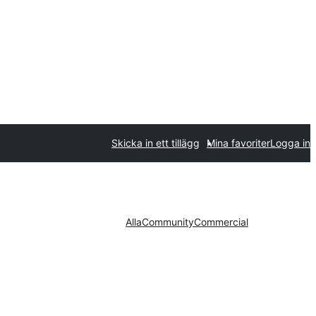
Skicka in ett tillägg
Mina favoriter
Logga in
Alla
Community
Commercial