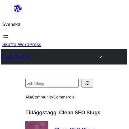
Hoppa
till
Svenska
innehåll
Skaffa WordPress
Plugin Directory
Sök
Alla
Community
Commercial
Tilläggstagg:
Clean SEO Slugs