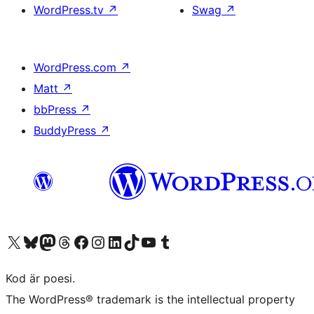
WordPress.tv
↗
Swag
↗
WordPress.com
↗
Matt
↗
bbPress
↗
BuddyPress
↗
Besök vår X-konto (f.d. Twitter)
Besök vårt Bluesky-konto
Besök vårt Mastodon-konto
Besök vårt Thread-konto
Besök vår Facebook-sida
Besök vårt Instagram-konto
Besök vårt LinkedIn-konto
Besök vårt TikTok-konto
Besök vår YouTube-kanal
Besök vårt Tumblr-konto
Kod är poesi.
The WordPress® trademark is the intellectual property