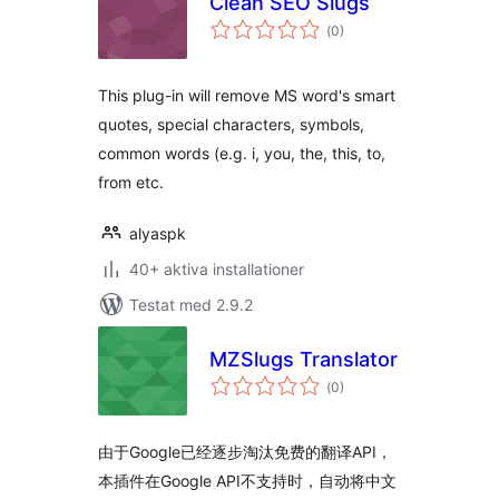
Clean SEO Slugs
Totalt
(
0)
antal
betyg:
This plug-in will remove MS word's smart
quotes, special characters, symbols,
common words (e.g. i, you, the, this, to,
from etc.
alyaspk
40+ aktiva installationer
Testat med 2.9.2
MZSlugs Translator
Totalt
(
0)
antal
betyg:
由于Google已经逐步淘汰免费的翻译API，
本插件在Google API不支持时，自动将中文