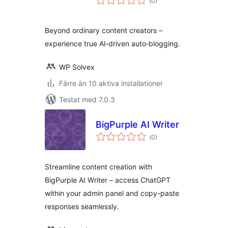
(
0)
antal
betyg:
Beyond ordinary content creators –
experience true AI‑driven auto‑blogging.
WP Solvex
Färre än 10 aktiva installationer
Testat med 7.0.3
BigPurple AI Writer
Totalt
(
0)
antal
betyg:
Streamline content creation with
BigPurple AI Writer – access ChatGPT
within your admin panel and copy-paste
responses seamlessly.