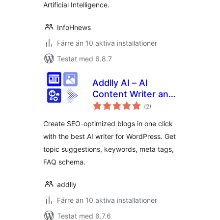
Artificial Intelligence.
InfoHnews
Färre än 10 aktiva installationer
Testat med 6.8.7
Addlly AI – AI
Content Writer and
Totalt
1 Click AI Blog
(
2)
antal
betyg:
Generator
Create SEO-optimized blogs in one click
with the best AI writer for WordPress. Get
topic suggestions, keywords, meta tags,
FAQ schema.
addlly
Färre än 10 aktiva installationer
Testat med 6.7.6