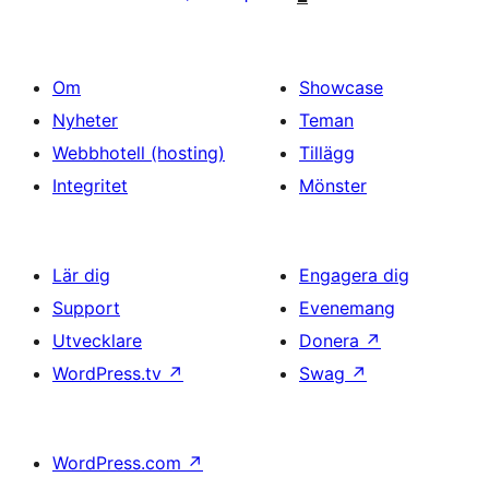
inlägg
Om
Showcase
Nyheter
Teman
Webbhotell (hosting)
Tillägg
Integritet
Mönster
Lär dig
Engagera dig
Support
Evenemang
Utvecklare
Donera
↗
WordPress.tv
↗
Swag
↗
WordPress.com
↗