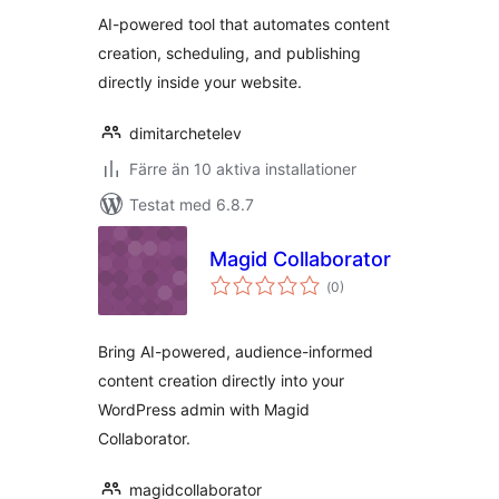
betyg:
Automation
AI-powered tool that automates content
creation, scheduling, and publishing
directly inside your website.
dimitarchetelev
Färre än 10 aktiva installationer
Testat med 6.8.7
Magid Collaborator
Totalt
(
0)
antal
betyg:
Bring AI-powered, audience-informed
content creation directly into your
WordPress admin with Magid
Collaborator.
magidcollaborator