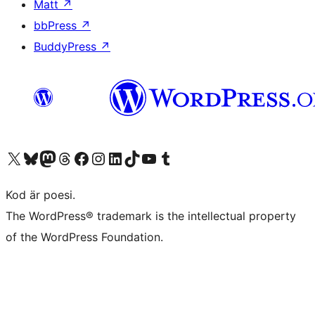
Matt
↗
bbPress
↗
BuddyPress
↗
Besök vår X-konto (f.d. Twitter)
Besök vårt Bluesky-konto
Besök vårt Mastodon-konto
Besök vårt Thread-konto
Besök vår Facebook-sida
Besök vårt Instagram-konto
Besök vårt LinkedIn-konto
Besök vårt TikTok-konto
Besök vår YouTube-kanal
Besök vårt Tumblr-konto
Kod är poesi.
The WordPress® trademark is the intellectual property
of the WordPress Foundation.