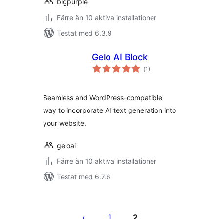
bigpurple
Färre än 10 aktiva installationer
Testat med 6.3.9
Gelo AI Block
Totalt
(
1)
antal
betyg:
Seamless and WordPress-compatible
way to incorporate AI text generation into
your website.
geloai
Färre än 10 aktiva installationer
Testat med 6.7.6
Sidnumrering
för
1
2