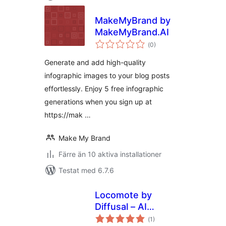
MakeMyBrand by
MakeMyBrand.AI
Totalt
(
0)
antal
betyg:
Generate and add high-quality
infographic images to your blog posts
effortlessly. Enjoy 5 free infographic
generations when you sign up at
https://mak …
Make My Brand
Färre än 10 aktiva installationer
Testat med 6.7.6
Locomote by
Diffusal – AI
Totalt
Content
(
1)
antal