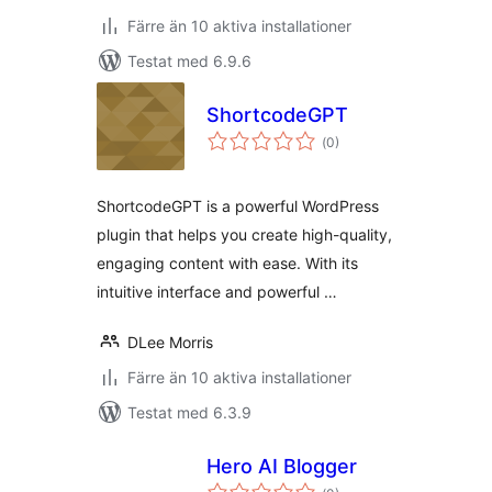
Färre än 10 aktiva installationer
Testat med 6.9.6
ShortcodeGPT
Totalt
(
0)
antal
betyg:
ShortcodeGPT is a powerful WordPress
plugin that helps you create high-quality,
engaging content with ease. With its
intuitive interface and powerful …
DLee Morris
Färre än 10 aktiva installationer
Testat med 6.3.9
Hero AI Blogger
Totalt