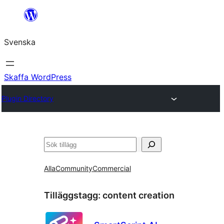
Hoppa
till
Svenska
innehåll
Skaffa WordPress
Plugin Directory
Sök
Alla
Community
Commercial
Tilläggstagg:
content creation