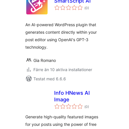
SmartScript AI
Totalt
(
0)
antal
betyg:
An AI-powered WordPress plugin that
generates content directly within your
post editor using OpenAI's GPT-3
technology.
Gia Romano
Färre än 10 aktiva installationer
Testat med 6.6.6
Info HNews AI
Image
Totalt
(
0)
antal
betyg:
Generate high-quality featured images
for your posts using the power of free