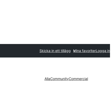
Skicka in ett tillägg
Mina favoriter
Logga in
Alla
Community
Commercial