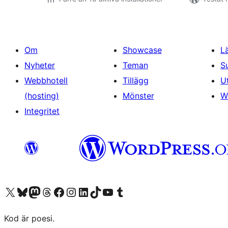
Om
Showcase
L
Nyheter
Teman
S
Webbhotell
Tillägg
U
(hosting)
Mönster
W
Integritet
Besök vår X-konto (f.d. Twitter)
Besök vårt Bluesky-konto
Besök vårt Mastodon-konto
Besök vårt Thread-konto
Besök vår Facebook-sida
Besök vårt Instagram-konto
Besök vårt LinkedIn-konto
Besök vårt TikTok-konto
Besök vår YouTube-kanal
Besök vårt Tumblr-konto
Kod är poesi.