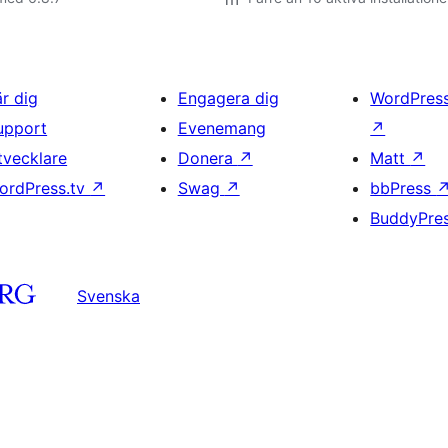
är dig
Engagera dig
WordPres
upport
Evenemang
↗
tvecklare
Donera
↗
Matt
↗
ordPress.tv
↗
Swag
↗
bbPress
BuddyPre
Svenska