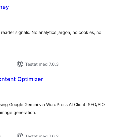
ney
alt
al
yg:
t reader signals. No analytics jargon, no cookies, no
Testat med 7.0.3
ontent Optimizer
alt
al
yg:
sing Google Gemini via WordPress AI Client. SEO/AIO
 image generation.
r
Testat med 7.0.3