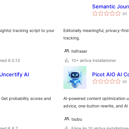
Semantic Jour
Tot
(
0)
ant
bet
ights) tracking script to your
Editorially meaningful, privacy-firs
tracking.
hdfraser
med 6.0.13
10+ aktiva installationer
Uncertify AI
Picot AIO AI C
Tot
(
0)
ant
bet
 Get probability scores and
AI-powered content optimization u
advice, one-button rewrite, and AI
tsubu
med 6.8.7
Färre än 10 aktiva installatione