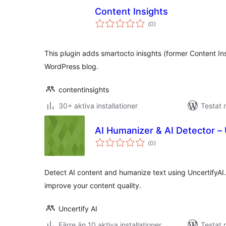
Content Insights
Totalt
(
0)
antal
betyg:
This plugin adds smartocto inisghts (former Content Ins
WordPress blog.
contentinsights
30+ aktiva installationer
Testat 
AI Humanizer & AI Detector – 
Totalt
(
0)
antal
betyg:
Detect AI content and humanize text using UncertifyAI.
improve your content quality.
Uncertify AI
Färre än 10 aktiva installationer
Testat 