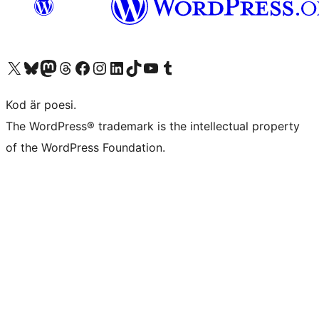
Besök vår X-konto (f.d. Twitter)
Besök vårt Bluesky-konto
Besök vårt Mastodon-konto
Besök vårt Thread-konto
Besök vår Facebook-sida
Besök vårt Instagram-konto
Besök vårt LinkedIn-konto
Besök vårt TikTok-konto
Besök vår YouTube-kanal
Besök vårt Tumblr-konto
Kod är poesi.
The WordPress® trademark is the intellectual property
of the WordPress Foundation.