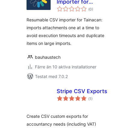
Importer for
Totalt
Tainacan
(
0)
antal
betyg:
Resumable CSV importer for Tainacan:
imports attachments one at a time to
avoid execution timeouts and duplicate
items on large imports.
bauhaustech
Färre än 10 aktiva installationer
Testat med 7.0.2
Stripe CSV Exports
Totalt
(
1)
antal
betyg:
Create CSV custom exports for
accountancy needs (including VAT)