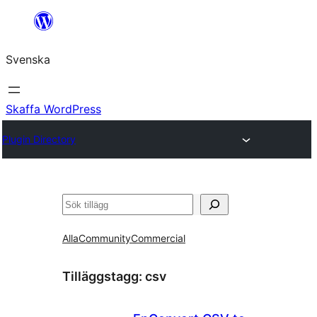
Hoppa
till
Svenska
innehåll
Skaffa WordPress
Plugin Directory
Sök
Alla
Community
Commercial
Tilläggstagg:
csv