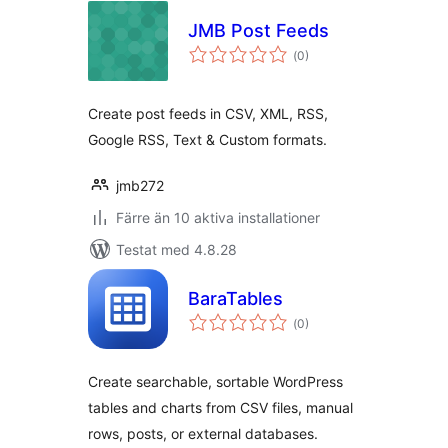
JMB Post Feeds
Totalt
(
0)
antal
betyg:
Create post feeds in CSV, XML, RSS,
Google RSS, Text & Custom formats.
jmb272
Färre än 10 aktiva installationer
Testat med 4.8.28
BaraTables
Totalt
(
0)
antal
betyg:
Create searchable, sortable WordPress
tables and charts from CSV files, manual
rows, posts, or external databases.