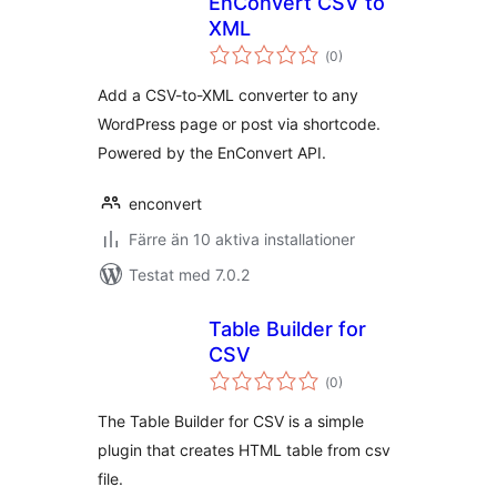
EnConvert CSV to
XML
Totalt
(
0)
antal
betyg:
Add a CSV-to-XML converter to any
WordPress page or post via shortcode.
Powered by the EnConvert API.
enconvert
Färre än 10 aktiva installationer
Testat med 7.0.2
Table Builder for
CSV
Totalt
(
0)
antal
betyg:
The Table Builder for CSV is a simple
plugin that creates HTML table from csv
file.