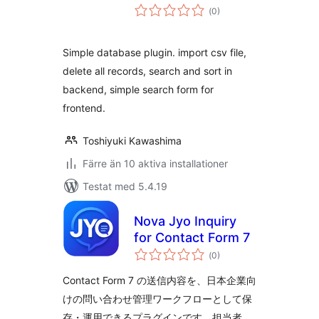
Totalt
(
0)
antal
betyg:
Simple database plugin. import csv file,
delete all records, search and sort in
backend, simple search form for
frontend.
Toshiyuki Kawashima
Färre än 10 aktiva installationer
Testat med 5.4.19
Nova Jyo Inquiry
for Contact Form 7
Totalt
(
0)
antal
betyg:
Contact Form 7 の送信内容を、日本企業向
けの問い合わせ管理ワークフローとして保
存・運用できるプラグインです。担当者、