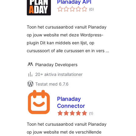
Planaday API
Totalt
(
0)
antal
betyg:
Toon het cursusaanbod vanuit Planaday
op jouw website met deze Wordpress-
plugin Dit kan middels een lijst, op
cursussoort of alle cursussen en in vers …
Planaday Developers
20+ aktiva installationer
Testat med 6.7.6
Planaday
Connector
Totalt
(
1)
antal
betyg:
Toon het cursusaanbod vanuit Planaday
op jouw website met de verschillende