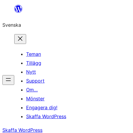
Hoppa
till
Svenska
innehåll
Teman
Tillägg
Nytt
Support
Om…
Mönster
Engagera dig!
Skaffa WordPress
Skaffa WordPress