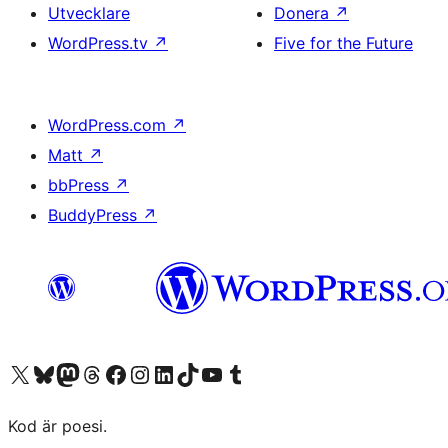
Utvecklare
Donera
↗
WordPress.tv
↗
Five for the Future
WordPress.com
↗
Matt
↗
bbPress
↗
BuddyPress
↗
Besök vår X-konto (f.d. Twitter)
Besök vårt Bluesky-konto
Besök vårt Mastodon-konto
Besök vårt Thread-konto
Besök vår Facebook-sida
Besök vårt Instagram-konto
Besök vårt LinkedIn-konto
Besök vårt TikTok-konto
Besök vår YouTube-kanal
Besök vårt Tumblr-konto
Kod är poesi.