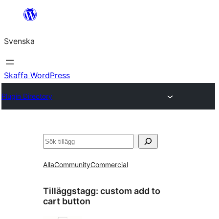
Hoppa
till
Svenska
innehåll
Skaffa WordPress
Plugin Directory
Sök
Alla
Community
Commercial
Tilläggstagg:
custom add to
cart button