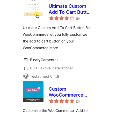
Ultimate Custom
Add To Cart Button
Totalt
(Ajax) For
(
6)
antal
betyg:
WooCommerce by
Ultimate Custom Add To Cart Button For
Binary Carpenter
WooCommerce let you fully customize
the add to cart button on your
WooCommerce store.
BinaryCarpenter
600+ aktiva installationer
Testat med 6.4.8
Custom
WooCommerce
Totalt
Add to Cart
(
2)
antal
betyg:
Customize the WooCommerce "Add to