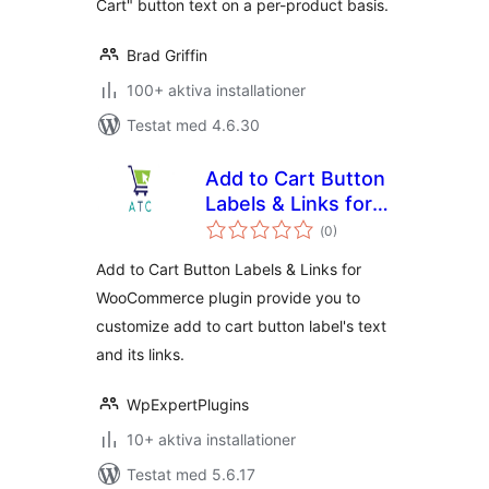
Cart" button text on a per-product basis.
Brad Griffin
100+ aktiva installationer
Testat med 4.6.30
Add to Cart Button
Labels & Links for
Totalt
WooCommerce
(
0)
antal
betyg:
Add to Cart Button Labels & Links for
WooCommerce plugin provide you to
customize add to cart button label's text
and its links.
WpExpertPlugins
10+ aktiva installationer
Testat med 5.6.17