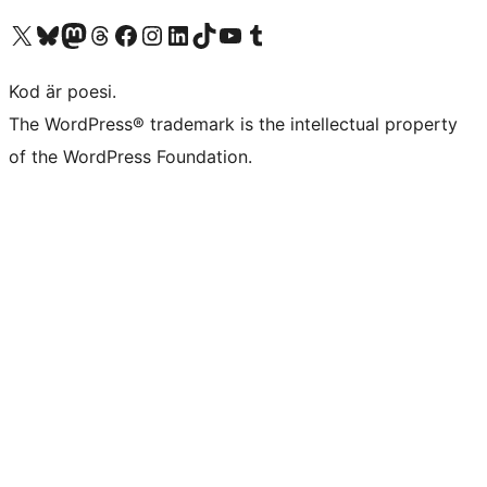
Besök vår X-konto (f.d. Twitter)
Besök vårt Bluesky-konto
Besök vårt Mastodon-konto
Besök vårt Thread-konto
Besök vår Facebook-sida
Besök vårt Instagram-konto
Besök vårt LinkedIn-konto
Besök vårt TikTok-konto
Besök vår YouTube-kanal
Besök vårt Tumblr-konto
Kod är poesi.
The WordPress® trademark is the intellectual property
of the WordPress Foundation.