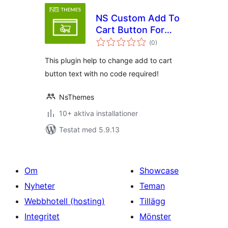
NS Custom Add To
Cart Button For
Totalt
Woocommerce
(
0)
antal
betyg:
This plugin help to change add to cart
button text with no code required!
NsThemes
10+ aktiva installationer
Testat med 5.9.13
Om
Showcase
Nyheter
Teman
Webbhotell (hosting)
Tillägg
Integritet
Mönster