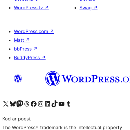
WordPress.tv
↗
Swag
↗
WordPress.com
↗
Matt
↗
bbPress
↗
BuddyPress
↗
Besök vår X-konto (f.d. Twitter)
Besök vårt Bluesky-konto
Besök vårt Mastodon-konto
Besök vårt Thread-konto
Besök vår Facebook-sida
Besök vårt Instagram-konto
Besök vårt LinkedIn-konto
Besök vårt TikTok-konto
Besök vår YouTube-kanal
Besök vårt Tumblr-konto
Kod är poesi.
The WordPress® trademark is the intellectual property