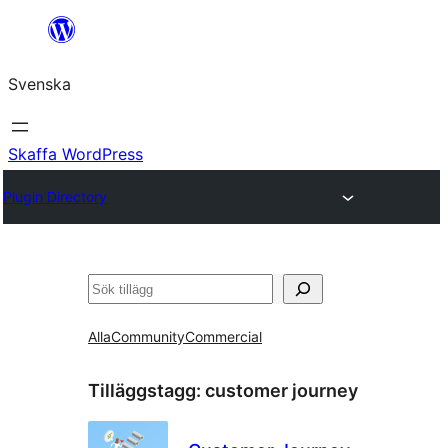
Hoppa
till
Svenska
innehåll
Skaffa WordPress
Plugin Directory
Sök
Alla
Community
Commercial
Tilläggstagg:
customer journey