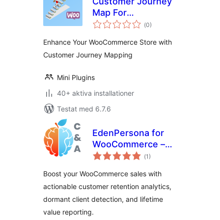
Customer Journey
Map For
Totalt
WooCommerce
(
0)
antal
betyg:
Enhance Your WooCommerce Store with
Customer Journey Mapping
Mini Plugins
40+ aktiva installationer
Testat med 6.7.6
EdenPersona for
WooCommerce –
Totalt
Customer Insights
(
1)
antal
betyg:
& Analytics
Boost your WooCommerce sales with
actionable customer retention analytics,
dormant client detection, and lifetime
value reporting.