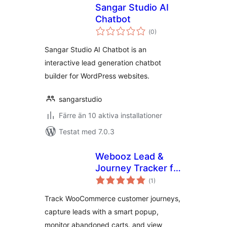
Sangar Studio AI
Chatbot
Totalt
(
0)
antal
betyg:
Sangar Studio AI Chatbot is an
interactive lead generation chatbot
builder for WordPress websites.
sangarstudio
Färre än 10 aktiva installationer
Testat med 7.0.3
Webooz Lead &
Journey Tracker for
Totalt
WooCommerce
(
1)
antal
betyg:
Track WooCommerce customer journeys,
capture leads with a smart popup,
monitor abandoned carts, and view