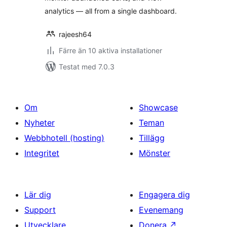
analytics — all from a single dashboard.
rajeesh64
Färre än 10 aktiva installationer
Testat med 7.0.3
Om
Showcase
Nyheter
Teman
Webbhotell (hosting)
Tillägg
Integritet
Mönster
Lär dig
Engagera dig
Support
Evenemang
Utvecklare
Donera
↗