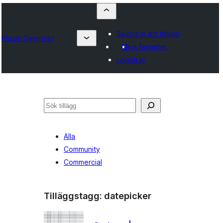
Skicka in ett tillägg
Plugin Directory
Mina favoriter
Logga in
Sök
Alla
Community
Commercial
Tilläggstagg:
datepicker