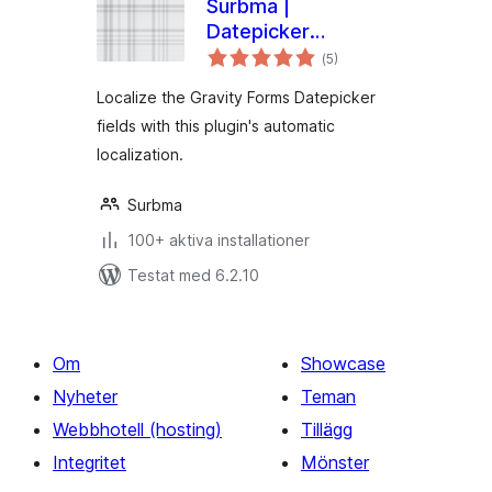
Surbma |
Datepicker
Totalt
localization for
(
5)
antal
betyg:
Gravity Forms
Localize the Gravity Forms Datepicker
fields with this plugin's automatic
localization.
Surbma
100+ aktiva installationer
Testat med 6.2.10
Om
Showcase
Nyheter
Teman
Webbhotell (hosting)
Tillägg
Integritet
Mönster