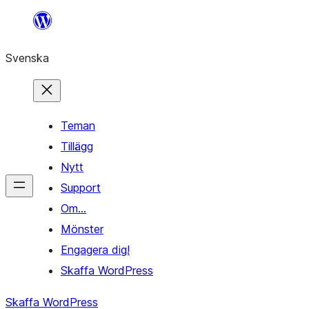
Hoppa
till
Svenska
innehåll
Teman
Tillägg
Nytt
Support
Om…
Mönster
Engagera dig!
Skaffa WordPress
Skaffa WordPress