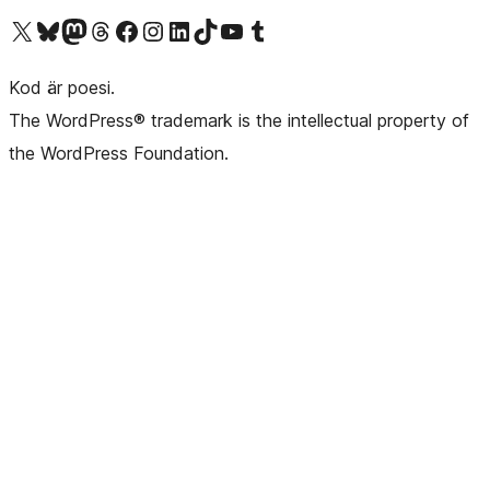
Besök vår X-konto (f.d. Twitter)
Besök vårt Bluesky-konto
Besök vårt Mastodon-konto
Besök vårt Thread-konto
Besök vår Facebook-sida
Besök vårt Instagram-konto
Besök vårt LinkedIn-konto
Besök vårt TikTok-konto
Besök vår YouTube-kanal
Besök vårt Tumblr-konto
Kod är poesi.
The WordPress® trademark is the intellectual property of
the WordPress Foundation.