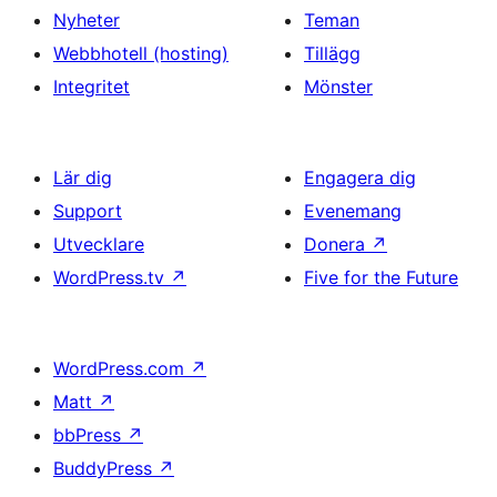
Nyheter
Teman
Webbhotell (hosting)
Tillägg
Integritet
Mönster
Lär dig
Engagera dig
Support
Evenemang
Utvecklare
Donera
↗
WordPress.tv
↗
Five for the Future
WordPress.com
↗
Matt
↗
bbPress
↗
BuddyPress
↗