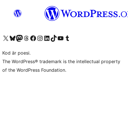
Besök vår X-konto (f.d. Twitter)
Besök vårt Bluesky-konto
Besök vårt Mastodon-konto
Besök vårt Thread-konto
Besök vår Facebook-sida
Besök vårt Instagram-konto
Besök vårt LinkedIn-konto
Besök vårt TikTok-konto
Besök vår YouTube-kanal
Besök vårt Tumblr-konto
Kod är poesi.
The WordPress® trademark is the intellectual property
of the WordPress Foundation.