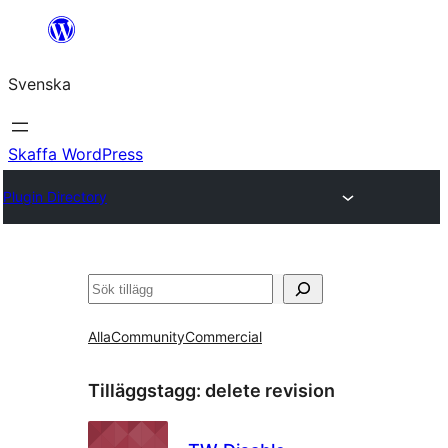
Hoppa
till
Svenska
innehåll
Skaffa WordPress
Plugin Directory
Sök
Alla
Community
Commercial
Tilläggstagg:
delete revision