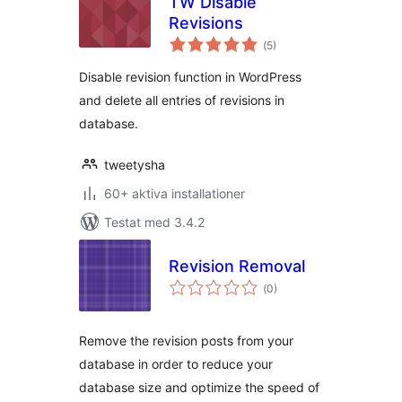
TW Disable
Revisions
Totalt
(
5)
antal
betyg:
Disable revision function in WordPress
and delete all entries of revisions in
database.
tweetysha
60+ aktiva installationer
Testat med 3.4.2
Revision Removal
Totalt
(
0)
antal
betyg:
Remove the revision posts from your
database in order to reduce your
database size and optimize the speed of