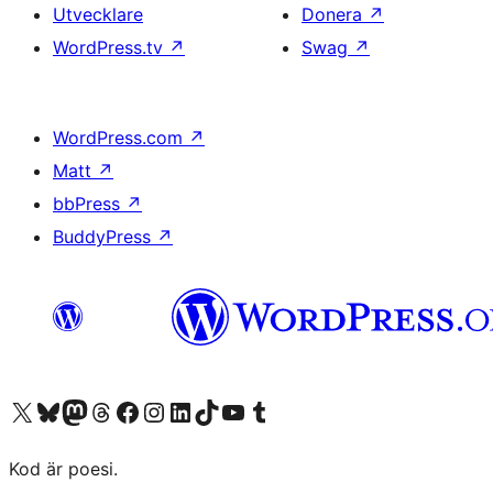
Utvecklare
Donera
↗
WordPress.tv
↗
Swag
↗
WordPress.com
↗
Matt
↗
bbPress
↗
BuddyPress
↗
Besök vår X-konto (f.d. Twitter)
Besök vårt Bluesky-konto
Besök vårt Mastodon-konto
Besök vårt Thread-konto
Besök vår Facebook-sida
Besök vårt Instagram-konto
Besök vårt LinkedIn-konto
Besök vårt TikTok-konto
Besök vår YouTube-kanal
Besök vårt Tumblr-konto
Kod är poesi.