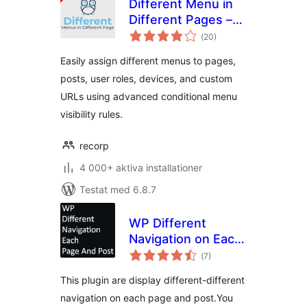
Different Menu in
Different Pages –
Totalt
Conditional Menu
(
20)
antal
betyg:
Easily assign different menus to pages,
posts, user roles, devices, and custom
URLs using advanced conditional menu
visibility rules.
recorp
4 000+ aktiva installationer
Testat med 6.8.7
WP Different
Navigation on Each
Totalt
Page And Post
(
7)
antal
betyg:
This plugin are display different-different
navigation on each page and post.You