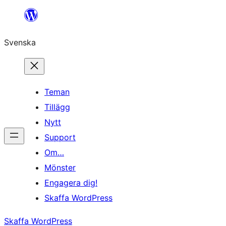
Hoppa
till
Svenska
innehåll
Teman
Tillägg
Nytt
Support
Om…
Mönster
Engagera dig!
Skaffa WordPress
Skaffa WordPress