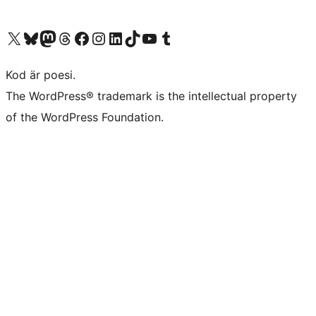
Besök vår X-konto (f.d. Twitter)
Besök vårt Bluesky-konto
Besök vårt Mastodon-konto
Besök vårt Thread-konto
Besök vår Facebook-sida
Besök vårt Instagram-konto
Besök vårt LinkedIn-konto
Besök vårt TikTok-konto
Besök vår YouTube-kanal
Besök vårt Tumblr-konto
Kod är poesi.
The WordPress® trademark is the intellectual property
of the WordPress Foundation.