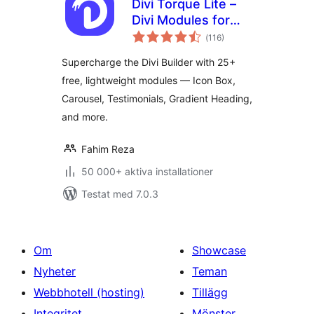
Divi Torque Lite –
Divi Modules for
Totalt
the Divi Builder &
(
116)
antal
betyg:
Theme
Supercharge the Divi Builder with 25+
free, lightweight modules — Icon Box,
Carousel, Testimonials, Gradient Heading,
and more.
Fahim Reza
50 000+ aktiva installationer
Testat med 7.0.3
Om
Showcase
Nyheter
Teman
Webbhotell (hosting)
Tillägg
Integritet
Mönster