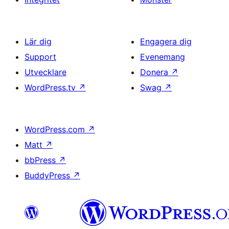
Lär dig
Engagera dig
Support
Evenemang
Utvecklare
Donera
↗
WordPress.tv
↗
Swag
↗
WordPress.com
↗
Matt
↗
bbPress
↗
BuddyPress
↗