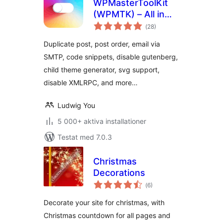
WPMasterToolKit
(WPMTK) – All in
Totalt
one plugin
(
28)
antal
betyg:
Duplicate post, post order, email via
SMTP, code snippets, disable gutenberg,
child theme generator, svg support,
disable XMLRPC, and more…
Ludwig You
5 000+ aktiva installationer
Testat med 7.0.3
Christmas
Decorations
Totalt
(
6)
antal
betyg:
Decorate your site for christmas, with
Christmas countdown for all pages and