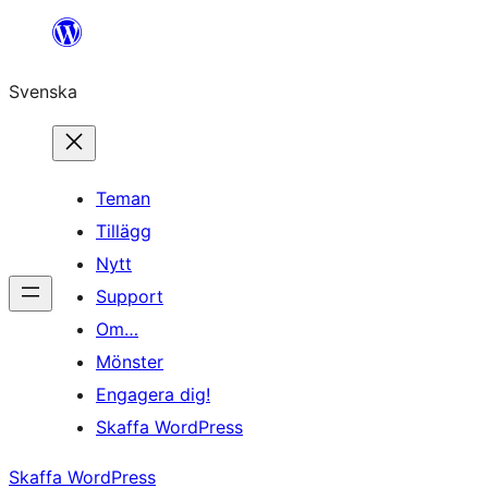
Hoppa
till
Svenska
innehåll
Teman
Tillägg
Nytt
Support
Om…
Mönster
Engagera dig!
Skaffa WordPress
Skaffa WordPress