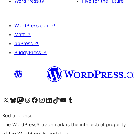
WordPress.tv
↗
Five for the Future
WordPress.com
↗
Matt
↗
bbPress
↗
BuddyPress
↗
Besök vår X-konto (f.d. Twitter)
Besök vårt Bluesky-konto
Besök vårt Mastodon-konto
Besök vårt Thread-konto
Besök vår Facebook-sida
Besök vårt Instagram-konto
Besök vårt LinkedIn-konto
Besök vårt TikTok-konto
Besök vår YouTube-kanal
Besök vårt Tumblr-konto
Kod är poesi.
The WordPress® trademark is the intellectual property
of the WordPress Foundation.