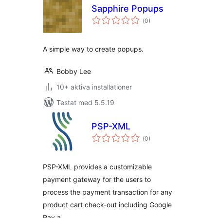
Sapphire Popups
Totalt
(
0)
antal
betyg:
A simple way to create popups.
Bobby Lee
10+ aktiva installationer
Testat med 5.5.19
PSP-XML
Totalt
(
0)
antal
betyg:
PSP-XML provides a customizable
payment gateway for the users to
process the payment transaction for any
product cart check-out including Google
Pay a …