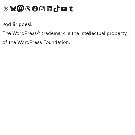
Besök vår X-konto (f.d. Twitter)
Besök vårt Bluesky-konto
Besök vårt Mastodon-konto
Besök vårt Thread-konto
Besök vår Facebook-sida
Besök vårt Instagram-konto
Besök vårt LinkedIn-konto
Besök vårt TikTok-konto
Besök vår YouTube-kanal
Besök vårt Tumblr-konto
Kod är poesi.
The WordPress® trademark is the intellectual property
of the WordPress Foundation.