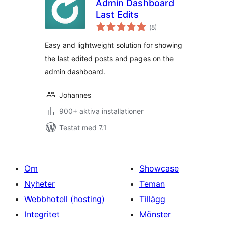
Admin Dashboard
Last Edits
Totalt
(
8)
antal
betyg:
Easy and lightweight solution for showing
the last edited posts and pages on the
admin dashboard.
Johannes
900+ aktiva installationer
Testat med 7.1
Om
Showcase
Nyheter
Teman
Webbhotell (hosting)
Tillägg
Integritet
Mönster