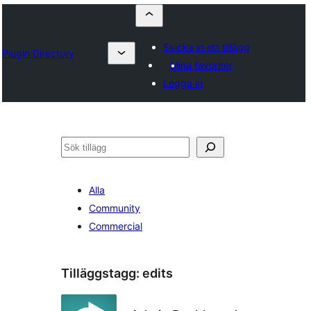
Skicka in ett tillägg
Plugin Directory
Mina favoriter
Logga in
Sök
Alla
Community
Commercial
Tilläggstagg:
edits