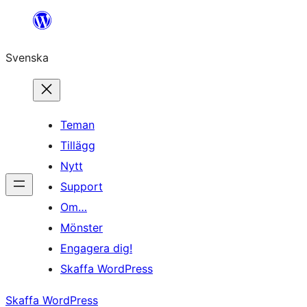
Hoppa
till
Svenska
innehåll
Teman
Tillägg
Nytt
Support
Om…
Mönster
Engagera dig!
Skaffa WordPress
Skaffa WordPress